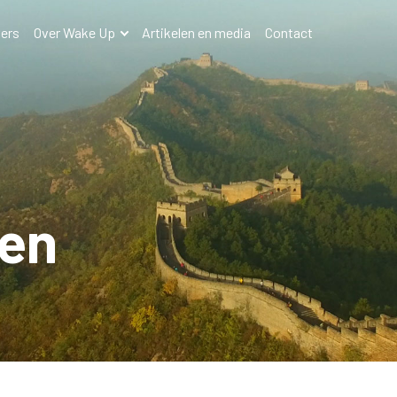
ers
Over Wake Up
Artikelen en media
Contact
ten