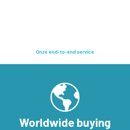
Onze end-to-end service
Worldwide buying