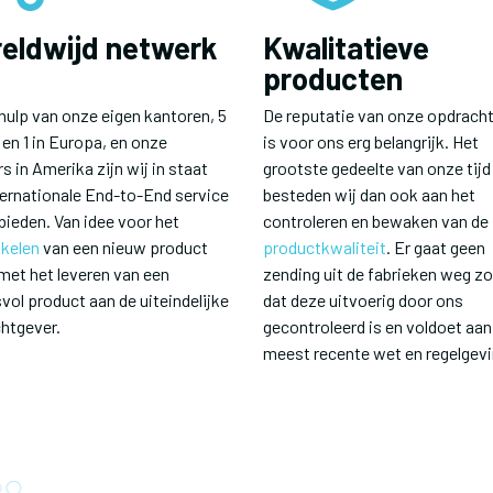
eldwijd netwerk
Kwalitatieve
producten
hulp van onze eigen kantoren, 5
De reputatie van onze opdrach
 en 1 in Europa, en onze
is voor ons erg belangrijk. Het
s in Amerika zijn wij in staat
grootste gedeelte van onze tijd
ternationale End-to-End service
besteden wij dan ook aan het
bieden. Van idee voor het
controleren en bewaken van de
kelen
van een nieuw product
productkwaliteit
. Er gaat geen
 met het leveren van een
zending uit de fabrieken weg z
vol product aan de uiteindelijke
dat deze uitvoerig door ons
htgever.
gecontroleerd is en voldoet aan 
meest recente wet en regelgevi