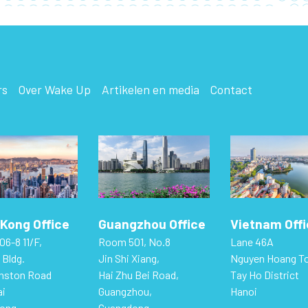
rs
Over Wake Up
Artikelen en media
Contact
Kong Office
Guangzhou Office
Vietnam Off
06-8 11/F,
Room 501, No.8
Lane 46A
 Bldg.
Jin Shi Xiang,
Nguyen Hoang T
hnston Road
Hai Zhu Bei Road,
Tay Ho District
i
Guangzhou,
Hanoi
ong
Guangdong,