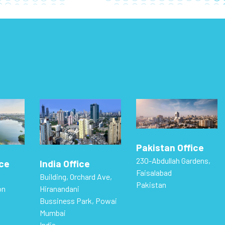
Pakistan Office
230-Abdullah Gardens,
ice
India Office
Faisalabad
Building, Orchard Ave,
Pakistan
on
Hiranandani
Bussiness Park, Powai
Mumbai
India