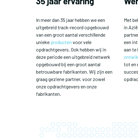
35 jaar ervaring
Wer
In meer dan 35 jaar hebben we een
Met be
uitgebreid track-record opgebouwd
in Azië
van een groot aantal verschillende
partner
unieke
producten
voor vele
een in
opdrachtgevers. Ook hebben wij in
aan te 
deze periode een uitgebreid netwerk
ontwik
opgebouwd bij een groot aantal
tot en
betrouwbare fabrikanten. Wij zijn een
succes
graag geziene partner, voor zowel
opdrac
onze opdrachtgevers en onze
fabrikanten.