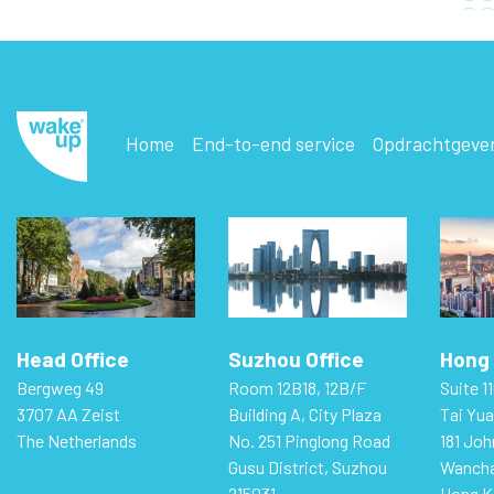
Home
End-to-end service
Opdrachtgeve
Head Office
Suzhou Office
Hong 
Bergweg 49
Room 12B18, 12B/F
Suite 11
3707 AA Zeist
Building A, City Plaza
Tai Yua
The Netherlands
No. 251 Pinglong Road
181 Jo
Gusu District, Suzhou
Wancha
215031
Hong K