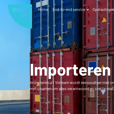
Home
End-to-end service
Opdrachtgev
Importeren 
Importeren uit Vietnam wordt eenvoudiger met on
met u samen om alles verantwoord en snel te reali