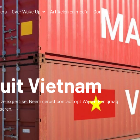
ers
Over Wake Up
Artikelen en media
Contact
uit Vietnam
ze expertise. Neem gerust contact op! Wij werken graag
seren.