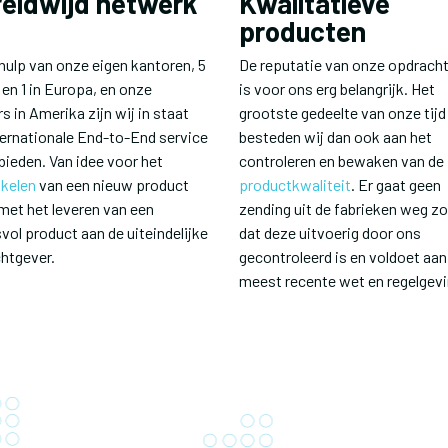
eldwijd netwerk
Kwalitatieve
producten
hulp van onze eigen kantoren, 5
De reputatie van onze opdrach
 en 1 in Europa, en onze
is voor ons erg belangrijk. Het
s in Amerika zijn wij in staat
grootste gedeelte van onze tijd
ternationale End-to-End service
besteden wij dan ook aan het
bieden. Van idee voor het
controleren en bewaken van de
kelen
van een nieuw product
productkwaliteit
. Er gaat geen
 met het leveren van een
zending uit de fabrieken weg z
vol product aan de uiteindelijke
dat deze uitvoerig door ons
htgever.
gecontroleerd is en voldoet aan 
meest recente wet en regelgevi