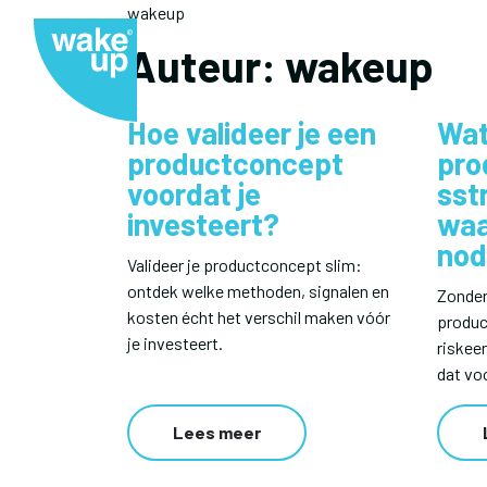
wakeup
Home
End-to-end service
Opdrachtgev
Auteur:
wakeup
Hoe valideer je een
Wat
productconcept
pro
voordat je
sst
investeert?
waa
nod
Valideer je productconcept slim:
ontdek welke methoden, signalen en
Zonde
kosten écht het verschil maken vóór
produc
je investeert.
riskeer
dat vo
Lees meer