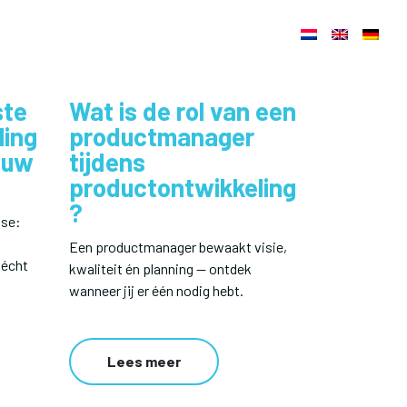
ste
Wat is de rol van een
ling
productmanager
ouw
tijdens
productontwikkeling
?
ise:
Een productmanager bewaakt visie,
 écht
kwaliteit én planning — ontdek
wanneer jij er één nodig hebt.
Lees meer