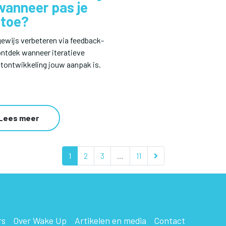
wanneer pas je
 toe?
ewijs verbeteren via feedback-
 ontdek wanneer iteratieve
tontwikkeling jouw aanpak is.
Lees meer
1
2
3
…
11
rs
Over Wake Up
Artikelen en media
Contact