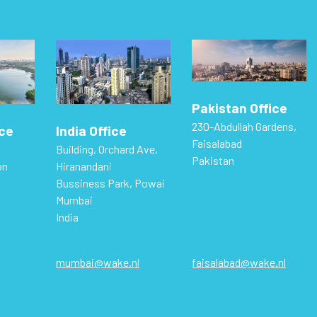
Pakistan Office
230-Abdullah Gardens,
ice
India Office
Faisalabad
Building, Orchard Ave,
Pakistan
on
Hiranandani
Bussiness Park, Powai
Mumbai
India
mumbai@wake.nl
faisalabad@wake.nl