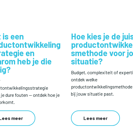
ers
Over Wake Up
Artikelen en media
Contact
 is een
Hoe kies je de jui
ductontwikkeling
productontwikke
rategie en
smethode voor j
rom heb je die
situatie?
ig?
Budget, complexiteit of expert
ontdek welke
r
productontwikkelingsmethode
tontwikkelingsstrategie
bij jouw situatie past.
 je dure fouten — ontdek hoe je
orkomt.
Lees meer
Lees meer