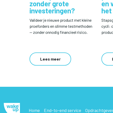
zonder grote
en 
investeringen?
het
Valideer je nieuwe product met kleine
Stapsg
proeforders en slimme testmethoden
cycli:
— zonder onnodig financieel risico.
produc
Lees meer
Home
End-to-end service
Opdrachtgeve