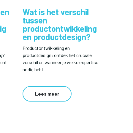
len
Wat is het verschil
tussen
ig
productontwikkeling
en productdesign?
e
Productontwikkeling en
ng?
productdesign: ontdek het cruciale
écht
verschil en wanneer je welke expertise
nodig hebt.
Lees meer