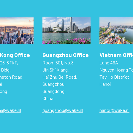
Kong Office
Guangzhou Office
Vietnam Off
06-8 11/F,
Room 501, No.8
Lane 46A
 Bldg.
Jin Shi Xiang,
Nguyen Hoang T
hnston Road
Hai Zhu Bei Road,
Tay Ho District
i
Guangzhou,
Hanoi
ong
Guangdong,
China
i@wake.nl
guangzhou@wake.nl
hanoi@wake.nl