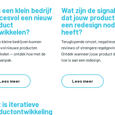
 een klein bedrijf
Wat zijn de signa
cesvol een nieuw
dat jouw product
duct
een redesign nod
wikkelen?
heeft?
k kleine bedrijven kunnen
Teruglopende omzet, negatiev
vol nieuwe producten
reviews of strengere regelgevi
kelen — ontdek hoe met de
Ontdek wanneer jouw product 
 aanpak.
toe is aan een redesign.
Lees meer
Lees meer
 is iteratieve
ductontwikkeling