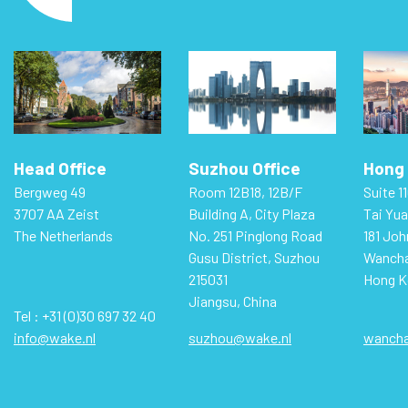
Head Office
Suzhou Office
Hong 
Bergweg 49
Room 12B18, 12B/F
Suite 11
3707 AA Zeist
Building A, City Plaza
Tai Yua
The Netherlands
No. 251 Pinglong Road
181 Jo
Gusu District, Suzhou
Wancha
215031
Hong K
Jiangsu, China
Tel : +31 (0)30 697 32 40
info@wake.nl
suzhou@wake.nl
wancha