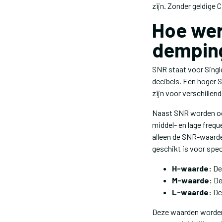
zijn. Zonder geldige
Hoe wer
dempin
SNR staat voor Singl
decibels. Een hoger 
zijn voor verschille
Naast SNR worden ook
middel- en lage frequ
alleen de SNR-waarde
geschikt is voor spe
H-waarde:
De
M-waarde:
De
L-waarde:
Dem
Deze waarden worden