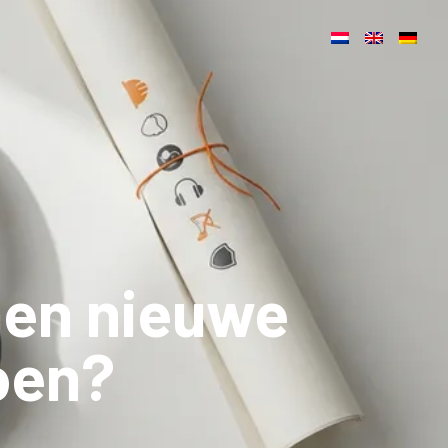
men nieuwe
oen?