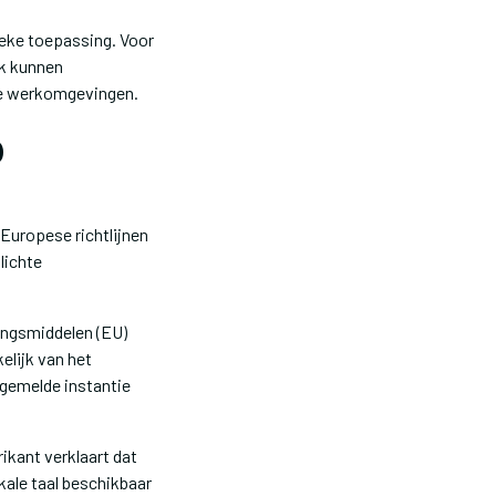
ieke toepassing. Voor
ok kunnen
ke werkomgevingen.
p
Europese richtlijnen
lichte
ingsmiddelen (EU)
elijk van het
gemelde instantie
ikant verklaart dat
kale taal beschikbaar