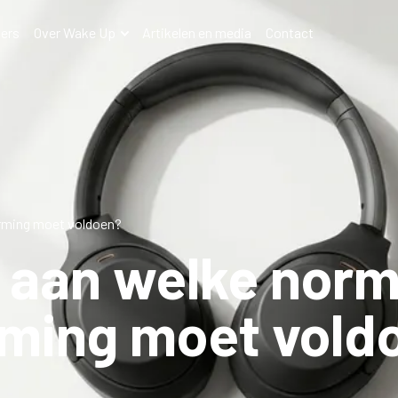
ers
Over Wake Up
Artikelen en media
Contact
rming moet voldoen?
e aan welke nor
ming moet vold