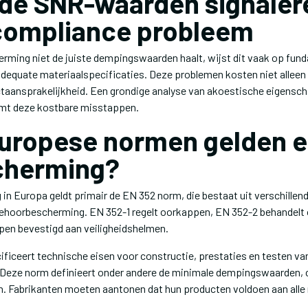
de SNR-waarden signaler
compliance probleem
rming niet de juiste dempingswaarden haalt, wijst dit vaak op fun
dequate materiaalspecificaties. Deze problemen kosten niet alleen
ctaansprakelijkheid. Een grondige analyse van akoestische eigensch
mt deze kostbare misstappen.
uropese normen gelden e
cherming?
n Europa geldt primair de EN 352 norm, die bestaat uit verschillen
gehoorbescherming. EN 352-1 regelt oorkappen, EN 352-2 behandel
pen bevestigd aan veiligheidshelmen.
ficeert technische eisen voor constructie, prestaties en testen va
Deze norm definieert onder andere de minimale dempingswaarden, 
 Fabrikanten moeten aantonen dat hun producten voldoen aan alle 