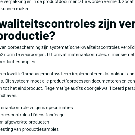
de verpakking en in de productdocumentatie worden vermeld, zodat 
 kunnen maken.
aliteitscontroles zijn ve
 productie?
 van oorbescherming zijn systematische kwaliteitscontroles verpli
52 norm te waarborgen. Dit omvat materiaalcontroles, dimensiemet
 productiesamples.
een kwaliteitsmanagementsysteem implementeren dat voldoet aan 
s. Dit systeem moet alle productieprocessen documenteren en cont
 tot het eindproduct. Regelmatige audits door gekwalificeerd perso
andhaven.
riaalcontrole volgens specificaties
rocescontroles tijdens fabricage
an afgewerkte producten
testing van productiesamples