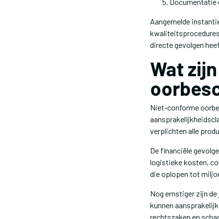
Documentatie e
Aangemelde instanti
kwaliteitsprocedures 
directe gevolgen hee
Wat zij
oorbes
Niet-conforme oorbe
aansprakelijkheidscl
verplichten alle prod
De financiële gevolg
logistieke kosten, 
die oplopen tot miljo
Nog ernstiger zijn d
kunnen aansprakelijk
rechtszaken en schad