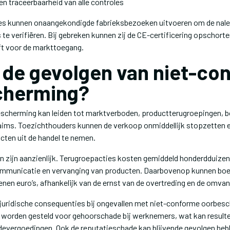
n traceerbaarheid van alle controles
es kunnen onaangekondigde fabrieksbezoeken uitvoeren om de nale
te verifiëren. Bij gebreken kunnen zij de CE-certificering opschorte
ft voor de markttoegang.
n de gevolgen van niet-co
cherming?
scherming kan leiden tot marktverboden, productterugroepingen, b
aims. Toezichthouders kunnen de verkoop onmiddellijk stopzetten e
ucten uit de handel te nemen.
en zijn aanzienlijk. Terugroepacties kosten gemiddeld honderdduizen
communicatie en vervanging van producten. Daarbovenop kunnen bo
enen euro’s, afhankelijk van de ernst van de overtreding en de omva
e juridische consequenties bij ongevallen met niet-conforme oorbes
 worden gesteld voor gehoorschade bij werknemers, wat kan resulter
evergoedingen. Ook de reputatieschade kan blijvende gevolgen heb