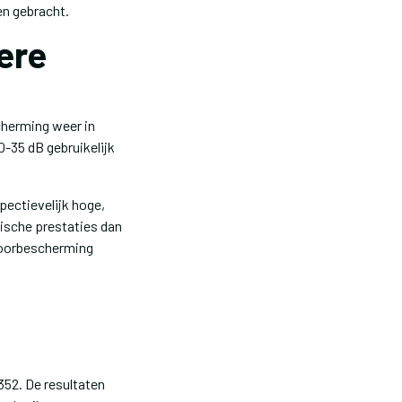
n gebracht.
ere
cherming weer in
-35 dB gebruikelijk
ectievelijk hoge,
tische prestaties dan
 oorbescherming
52. De resultaten