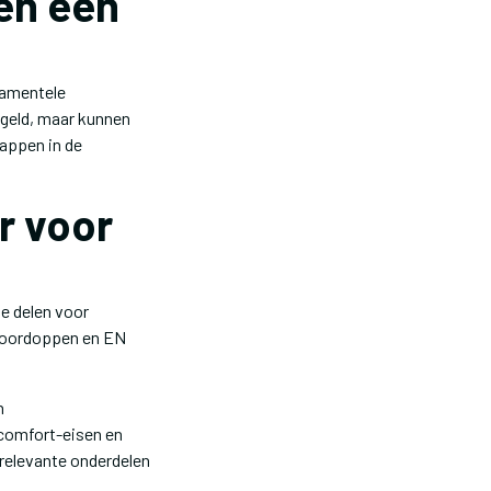
en een
damentele
 geld, maar kunnen
appen in de
r voor
de delen voor
t oordoppen en EN
n
comfort-eisen en
relevante onderdelen