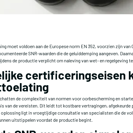
ng moet voldoen aan de Europese norm EN 352, voorzien zijn van 
ocumenteerde SNR-waarden die de geluiddemping aangeven. Daarna
ijdens de productie verplicht om naleving van wet- en regelgeving t
lijke certificeringseisen 
ttoelating
schatten de complexiteit van normen voor oorbescherming en starte
is van de vereisten. Dit leidt tot kostbare vertragingen, afgekeurde 
oplossing ligt in vroegtijdige consultatie van specialisten die de vol
unnen uitstippelen voordat de productie begint.