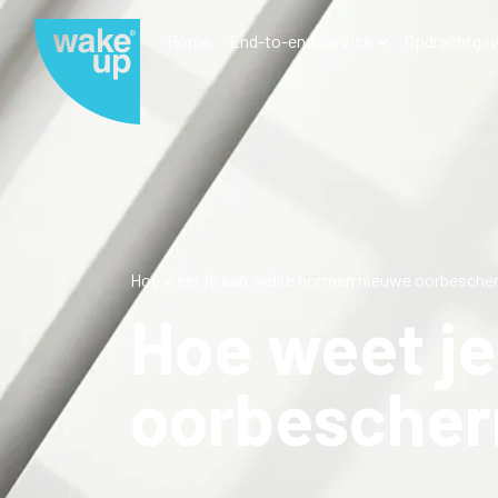
Home
End-to-end service
Opdrachtgev
Hoe weet je aan welke normen nieuwe oorbesche
Hoe weet j
oorbescher