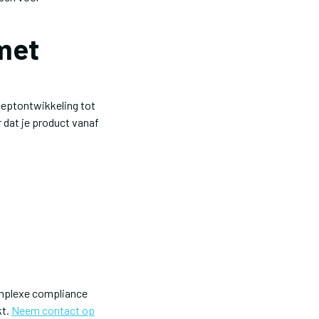
met
ceptontwikkeling tot
 dat je product vanaf
complexe compliance
kt.
Neem contact op