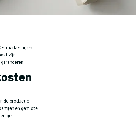
CE-markering en
ast zijn
e garanderen.
kosten
n de productie
partijen en gemiste
ledige