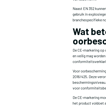
Naast EN 352 kunnen 
gebruik in explosieg
branchespecifieke n
Wat bet
oorbes
De CE-markering op o
en veilig mag worden
conformiteitsverklari
Voor oorbescherming 
2016/425. Deze verord
beschermingsniveau. 
voor conformiteitsbe
De CE-markering moet
het product voldoet a