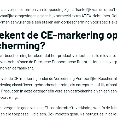
aanvullende normen van toepassing zijn, afhankelijk van de specif
evaarlijke omgevingen gelden bijvoorbeeld extra ATEX-richtlijnen. O
ormen aanvullende eisen stellen aan oorbescherming voor specifie
ekent de CE-markering o
cherming?
orbescherming betekent dat het product voldoet aan alle relevante 
 verkocht binnen de Europese Economische Ruimte. Het is een verp
ng van de fabrikant.
valt de CE-markering onder de Verordening Persoonlijke Bescherm
ening classificeert gehoorbescherming als categorie II of III, afhank
Producten in deze categorieën vereisen betrokkenheid van een aan
oordeling.
 vergezeld gaan van een EU-conformiteitsverklaring waarin de fabr
an alle toepasselijke eisen. Ook moeten gebruiksinstructies in de lo