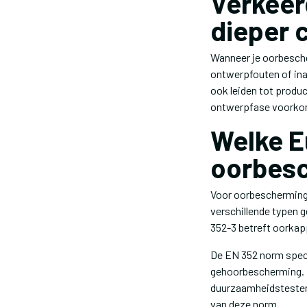
Verkeer
dieper 
Wanneer je oorbesche
ontwerpfouten of ina
ook leiden tot produ
ontwerpfase voorko
Welke E
oorbes
Voor oorbescherming i
verschillende typen 
352-3 betreft oorkap
De EN 352 norm speci
gehoorbescherming. 
duurzaamheidstesten.
van deze norm.