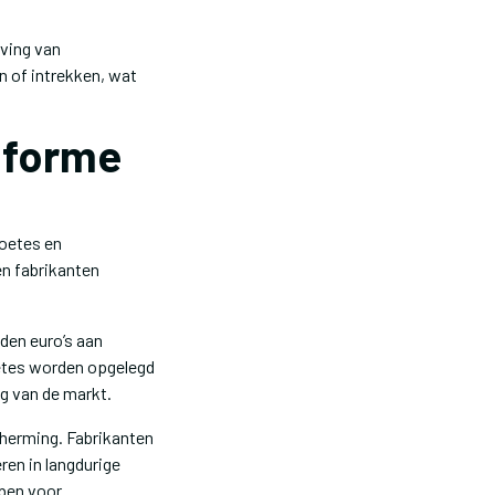
ving van
n of intrekken, wat
nforme
oetes en
n fabrikanten
den euro’s aan
etes worden opgelegd
ng van de markt.
cherming. Fabrikanten
en in langdurige
ben voor