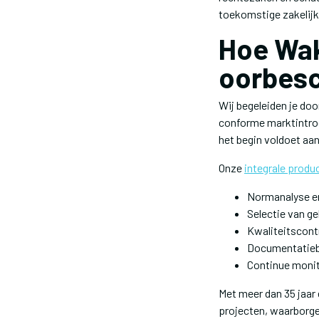
toekomstige zakelijk
Hoe Wak
oorbes
Wij begeleiden je do
conforme marktintrod
het begin voldoet aan 
Onze
integrale produ
Normanalyse en
Selectie van g
Kwaliteitscont
Documentatiebe
Continue monit
Met meer dan 35 jaar
projecten, waarborge