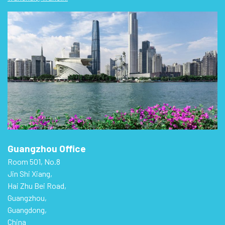
Guangzhou Office
Room 501, No.8
Jin Shi Xiang,
Hai Zhu Bei Road,
Guangzhou,
Guangdong,
China