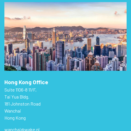
Hong Kong Office
Suite 1106-8 11/F,
Tai Yua Bldg.
181 Johnston Road
Wanchai
Hong Kong
wanchai@wake.nl