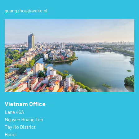
guangzhou@wake.nl
Vietnam Office
Lane 46A
Nguyen Hoang Ton
Tay Ho District
Hanoi