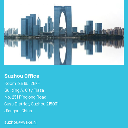
Suzhou Office
Room 12B18, 12B/F
Building A, City Plaza
No. 251 Pinglong Road
Gusu District, Suzhou 215031
Jiangsu, China
suzhou@wake.nl