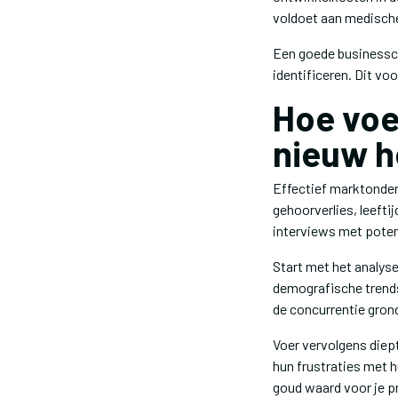
voldoet aan medische
Een goede businesscas
identificeren. Dit vo
Hoe voe
nieuw h
Effectief marktonder
gehoorverlies, leefti
interviews met poten
Start met het analys
demografische trends
de concurrentie grond
Voer vervolgens diep
hun frustraties met 
goud waard voor je p