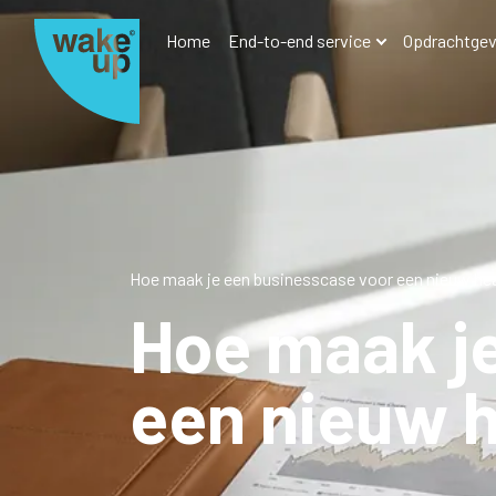
Home
End-to-end service
Opdrachtgev
Hoe maak je een businesscase voor een nieuw he
Hoe maak j
een nieuw 