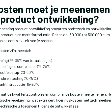
osten moet je meenemen 
 product ontwikkeling?
r hearing product ontwikkeling omvatten onderzoek en ontwikkeling
ng, productie en marktintroductie. Reken op 150.000 tot 500.000 eur
van de complexiteit van je product.
osten zijn meestal:
ping (25-35% van totaalbudget)
ficering en compliance (15-25%)
ductie setup (20-30%)
ole en testing (10-15%)
arktintroductie (15-20%)
lmatige kwaliteitscontroles en compliance kosten mee te nemen. H
dische regelgeving, wat extra certificeringskosten met zich meebre
technische uitdagingen tijdens de ontwikkelfase.