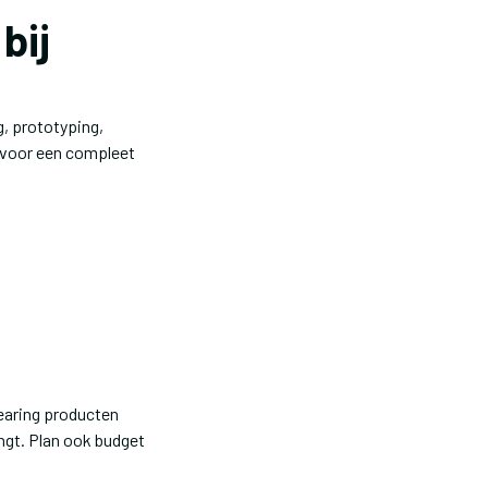
bij
, prototyping,
o voor een compleet
earing producten
ngt. Plan ook budget