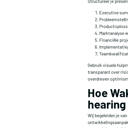
Structureer je present
Executive sum
Probleemstelli
Productoplossi
Marktanalyse e
Financiële proj
Implementatiep
Teamkwalificat
Gebruik visuele hulp
transparant over risi
overdreven optimis
Hoe Wak
hearing
Wij begeleiden je van
ontwikkelingsaanpak.