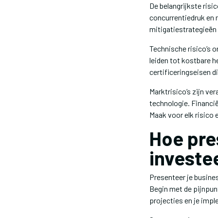
De belangrijkste risi
concurrentiedruk en m
mitigatiestrategieën 
Technische risico’s 
leiden tot kostbare 
certificeringseisen d
Marktrisico’s zijn v
technologie. Financi
Maak voor elk risico 
Hoe pre
investe
Presenteer je busines
Begin met de pijnpun
projecties en je imp