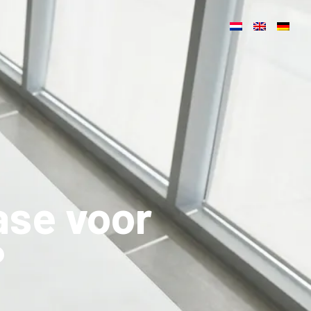
ase voor
?