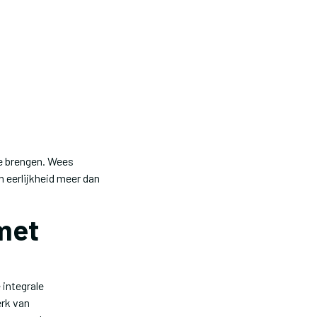
te brengen. Wees
n eerlijkheid meer dan
met
 integrale
rk van