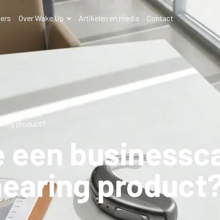
ers
Over Wake Up
Artikelen en media
Contact
aring product?
e een businessc
hearing product