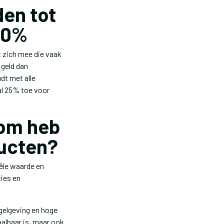
den tot
60%
 zich mee die vaak
 geld dan
dt met alle
al 25% toe voor
rom heb
ducten?
ële waarde en
ties en
egelgeving en hoge
aalbaar is, maar ook