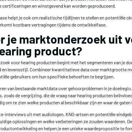
 certificeringen en winstgevend kan worden geproduceerd.
e helpt je ook om realistische tijdlijnen te stellen en potentiële ob
orkomt kostbare vertragingen tijdens de ontwikkelfase.
r je marktonderzoek uit 
earing product?
zoek voor hearing producten begint met het segmenteren van je do
jd en levensstijl. Combineer kwantitatieve data over marktgrootte m
tiële gebruikers om hun specifieke behoeften te begrijpen.
eren van bestaande marktdata over gehoorproblemen in je doelregio.
, zoals de vergrijzing, die de vraag naar hearing producten beïnvlo
ig om te zien welke producten al beschikbaar zijn en waar de gaten i
te-interviews uit met audiologen, KNO-artsen en potentiële eindgeb
huidige oplossingen en welke verbeteringen ze zouden waarderen. De
roductontwikkeling en helpen je een unieke waardepropositie te for