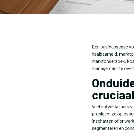
Een businesscase voo
haalbaarheid, marktp
marktonderzoek, kos
management te overt
Onduide
cruciaa
Veel ontwikkelaars va
probleem ze oplossen
inschatten of er werk
segmenteren en concr