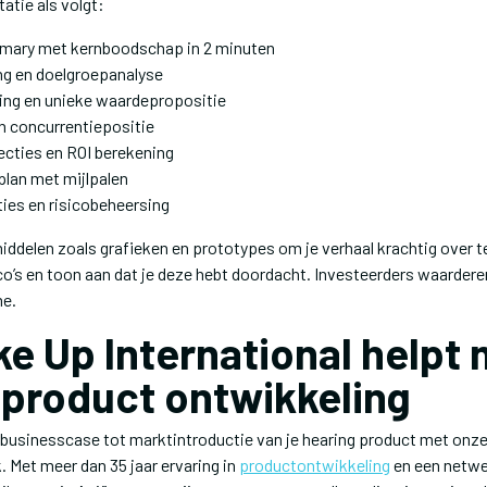
atie als volgt:
mary met kernboodschap in 2 minuten
ng en doelgroepanalyse
ng en unieke waardepropositie
n concurrentiepositie
ecties en ROI berekening
lan met mijlpalen
ies en risicobeheersing
middelen zoals grafieken en prototypes om je verhaal krachtig over 
co’s en toon aan dat je deze hebt doordacht. Investeerders waardere
me.
e Up International helpt 
 product ontwikkeling
 businesscase tot marktintroductie van je hearing product met onze
 Met meer dan 35 jaar ervaring in
productontwikkeling
en een netwe