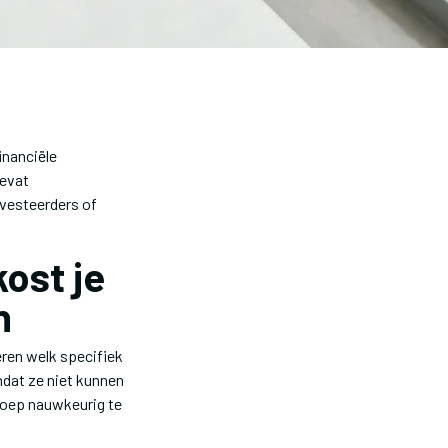
inanciële
bevat
vesteerders of
ost je
n
ëren welk specifiek
dat ze niet kunnen
groep nauwkeurig te