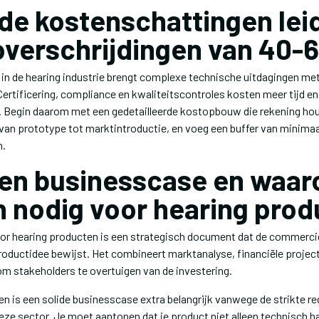
de kostenschattingen lei
verschrijdingen van 40-
in de hearing industrie brengt complexe technische uitdagingen met
ertificering, compliance en kwaliteitscontroles kosten meer tijd en
. Begin daarom met een gedetailleerde kostopbouw die rekening hou
van prototype tot marktintroductie, en voeg een buffer van minima
n.
een businesscase en waa
en nodig voor hearing pro
or hearing producten is een strategisch document dat de commerci
roductidee bewijst. Het combineert marktanalyse, financiële projec
om stakeholders te overtuigen van de investering.
n is een solide businesscase extra belangrijk vanwege de strikte r
ze sector. Je moet aantonen dat je product niet alleen technisch h