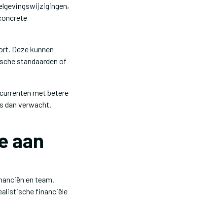
gelgevingswijzigingen,
 concrete
ort. Deze kunnen
ische standaarden of
ncurrenten met betere
rs dan verwacht.
e aan
inanciën en team.
alistische financiële