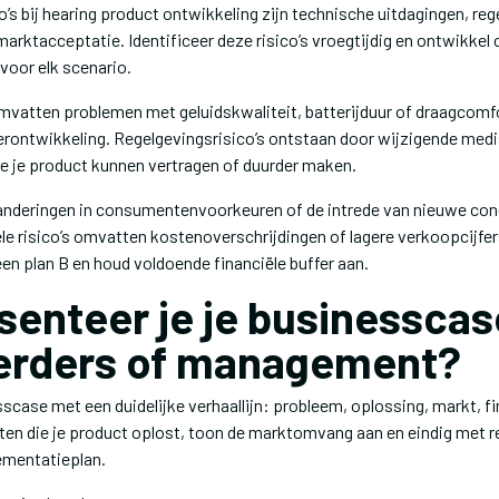
co’s bij hearing product ontwikkeling zijn technische uitdagingen, re
arktacceptatie. Identificeer deze risico’s vroegtijdig en ontwikkel
voor elk scenario.
omvatten problemen met geluidskwaliteit, batterijduur of draagcomf
herontwikkeling. Regelgevingsrisico’s ontstaan door wijzigende med
ie je product kunnen vertragen of duurder maken.
eranderingen in consumentenvoorkeuren of de intrede van nieuwe co
ële risico’s omvatten kostenoverschrijdingen of lagere verkoopcijfe
een plan B en houd voldoende financiële buffer aan.
senteer je je businesscas
erders of management?
scase met een duidelijke verhaallijn: probleem, oplossing, markt, f
ten die je product oplost, toon de marktomvang aan en eindig met re
lementatieplan.