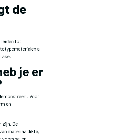
gt de
 leiden tot
ototypematerialen al
lfase.
eb je er
?
 demonstreert. Voor
orm en
 zijn. De
van materiaaldikte,
t voorspellen.