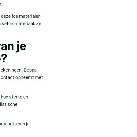
n.
 dezelfde materialen
arketingmateriaal. Ze
an je
e?
 tekeningen. Bepaal
e contact opneemt met
 hun sterke en
listische
products heb je