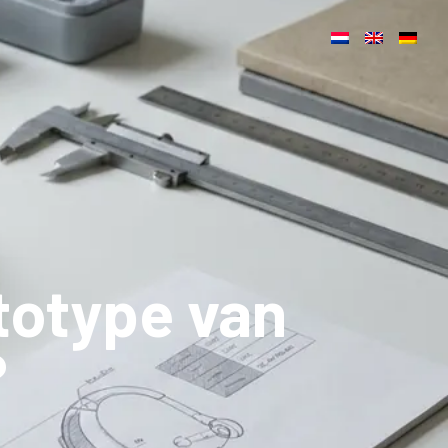
totype van
?