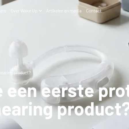
ers
Over Wake Up
Artikelen en media
Contact
hearing product?
 een eerste pro
hearing product