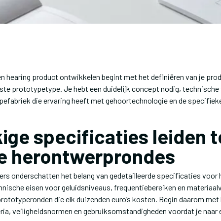
n hearing product ontwikkelen begint met het definiëren van je pro
iste prototypetype. Je hebt een duidelijk concept nodig, technische
efabriek die ervaring heeft met gehoortechnologie en de specifieke
ige specificaties leiden t
e herontwerprondes
rs onderschatten het belang van gedetailleerde specificaties voor 
hnische eisen voor geluidsniveaus, frequentiebereiken en materiaalv
prototyperonden die elk duizenden euro’s kosten. Begin daarom met
eria, veiligheidsnormen en gebruiksomstandigheden voordat je naar e