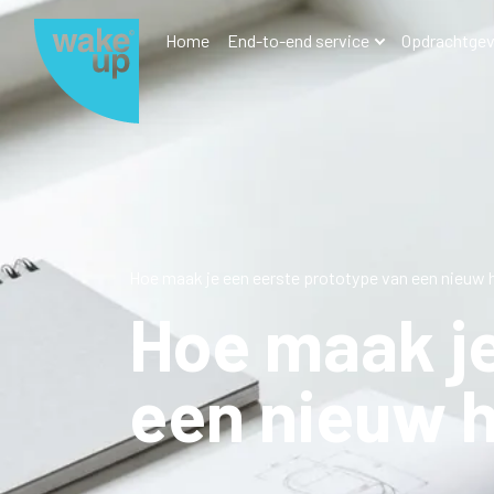
Home
End-to-end service
Opdrachtgev
Hoe maak je een eerste prototype van een nieuw 
Hoe maak je
een nieuw 