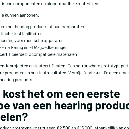
stische componenten en biocompatibele materialen.
die kunnen aantonen:
ten met hearing products of audioapparaten
ische testfaciliteiten
ificering voor medische apparaten
CE-markering en FDA-goedkeuringen
certificeerde biocompatibele materialen
ferentieprojecten en testcertificaten. Een betrouwbare prototypepar
re producten en hun testresultaten. Vermijd fabrieken die geen erva
 hearing products.
 kost het om een eerste
pe van een hearing produc
elen?
roduct prototype kost tussen €2.500 en €15.000, afhankelijk van co