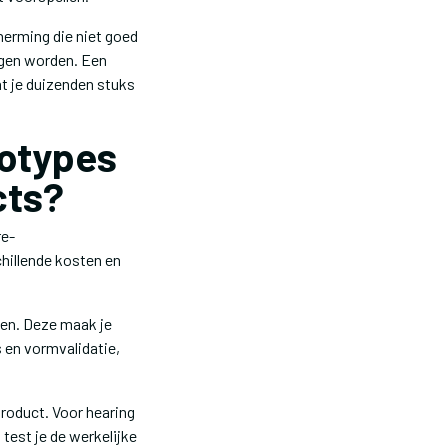
erming die niet goed
ragen worden. Een
at je duizenden stuks
totypes
cts?
re-
chillende kosten en
nen. Deze maak je
 en vormvalidatie,
roduct. Voor hearing
test je de werkelijke