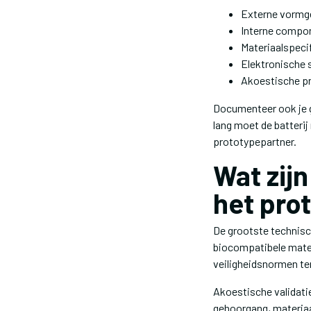
Externe vormg
Interne compo
Materiaalspecif
Elektronische
Akoestische pr
Documenteer ook je g
lang moet de batterij
prototypepartner.
Wat zijn
het pro
De grootste technisch
biocompatibele mater
veiligheidsnormen te
Akoestische validati
gehoorgang, materiaal