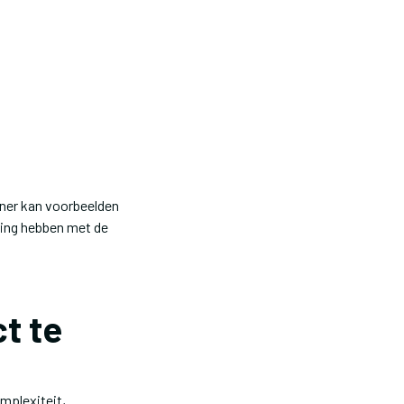
tner kan voorbeelden
ring hebben met de
t te
mplexiteit,