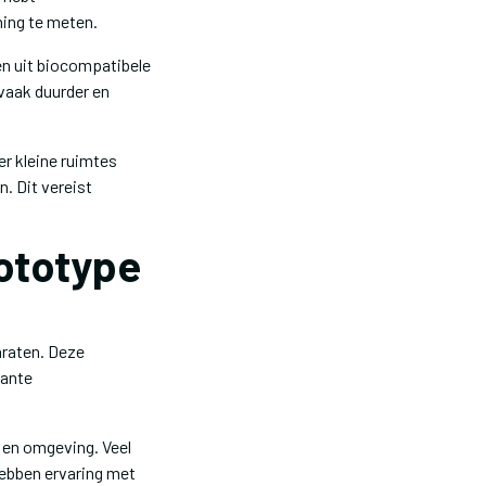
ming te meten.
en uit biocompatibele
 vaak duurder en
er kleine ruimtes
. Dit vereist
rototype
araten. Deze
vante
n en omgeving. Veel
hebben ervaring met