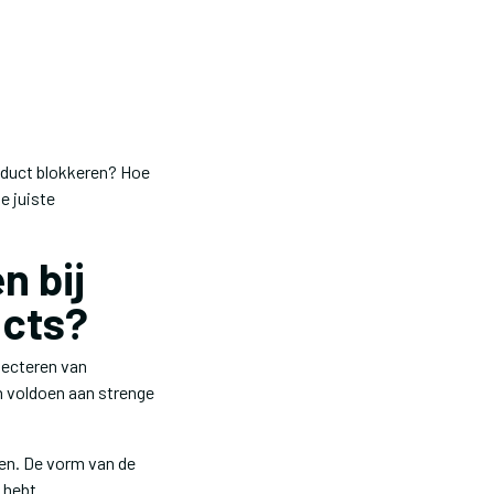
oduct blokkeren? Hoe
e juiste
n bij
ucts?
lecteren van
n voldoen aan strenge
en. De vorm van de
 hebt