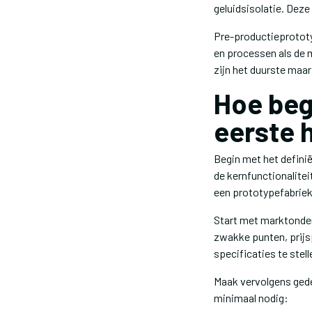
geluidsisolatie. Dez
Pre-productieprototy
en processen als de m
zijn het duurste maa
Hoe beg
eerste 
Begin met het defini
de kernfunctionalite
een prototypefabriek
Start met marktonder
zwakke punten, prijs
specificaties te stell
Maak vervolgens gede
minimaal nodig: