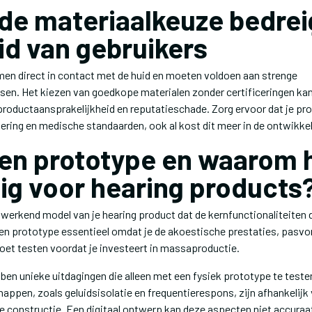
de materiaalkeuze bedrei
id van gebruikers
en direct in contact met de huid en moeten voldoen aan strenge
sen. Het kiezen van goedkope materialen zonder certificeringen kan
 productaansprakelijkheid en reputatieschade. Zorg ervoor dat je pr
ring en medische standaarden, ook al kost dit meer in de ontwikke
een prototype en waarom h
ig voor hearing products
 werkend model van je hearing product dat de kernfunctionaliteiten
een prototype essentieel omdat je de akoestische prestaties, pasv
oet testen voordat je investeert in massaproductie.
en unieke uitdagingen die alleen met een fysiek prototype te testen
ppen, zoals geluidsisolatie en frequentierespons, zijn afhankelijk 
e constructie. Een digitaal ontwerp kan deze aspecten niet accuraa