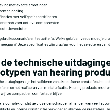
eving met exacte afmetingen
nentenindeling
icaties met veiligheidscertificaten
 schema’s voor actieve componenten
estatievereisten
ebruiksscenario’s en testcriteria. Welke geluidsniveaus moet je pr
 meegaan? Deze specificaties zijn cruciaal voor het selecteren van d
 de technische uitdaginge
totypen van hearing prod
e uitdagingen zijn het valideren van akoestische prestaties, het se
ialen en het realiseren van miniaturisatie. Hearing products moete
rwijl ze compact en comfortabel blijven.
e is complex omdat geluidseigenschappen afhangen van veel factor
dikte en interne constructie beïnvloeden allemaal de prestaties. Je