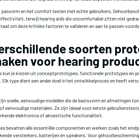
 pasvorm en het comfort testen met echte gebruikers. Gehoorbesch
 effectiviteit, terwijl hearing aids die oncomfortabel zitten niet ged
 staat om deze kritieke factoren te valideren en aan te passen voord
erschillende soorten pro
maken voor hearing produ
s kun je kiezen uit conceptprototypes, functionele prototypes en p
Elk type dient een ander doel in het ontwikkelproces en heeft vers
jn snelle, eenvoudige modellen die de basisvorm en afmetingen to
f eenvoudige materialen. Ze zijn ideaal voor eerste gebruikerstests
kende elektronica of akoestische functionaliteit.
es bevatten alle essentiële componenten en werken zoals het eindp
rkende versterkers, batterijen en speakers. Voor gehoorbescherming 