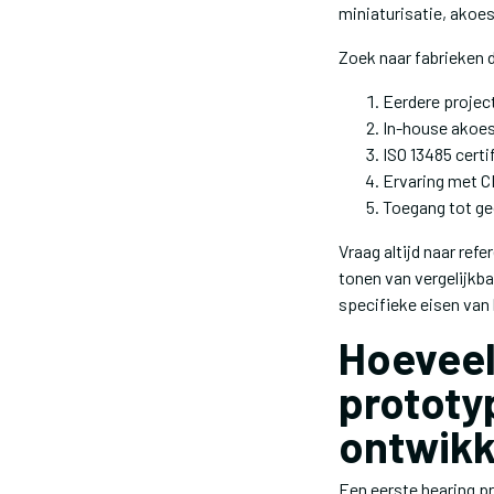
miniaturisatie, akoe
Zoek naar fabrieken 
Eerdere projec
In-house akoest
ISO 13485 cert
Ervaring met 
Toegang tot ge
Vraag altijd naar re
tonen van vergelijkba
specifieke eisen van
Hoeveel
prototy
ontwikk
Een eerste hearing p