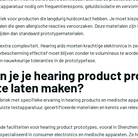
tapparatuur nodig om frequentierespons, geluidsisolatie en vervor
itiek voor producten die langdurig huidcontact hebben. Je moet kiez
en die geen allergische reacties veroorzaken. Deze materialen zijn
tijden dan standaard prototypematerialen.
 extra complexiteit. Hearing aids moeten krachtige elektronica in ze
orbescherming effectief moet blijven zonder te volumineus te worden
en nauwkeurige toleranties in de prototypefase.
n je je hearing product p
te laten maken?
briek met specifieke ervaring in hearing products en medische app
uiste testapparatuur, gecertificeerde materialen en kennis van rele
de faciliteiten voor hearing product prototypes, vooral in Shenzhe
gespecialiseerd in consumer electronics en medische apparaten. Ze 