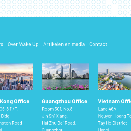
rs
Over Wake Up
Artikelen en media
Contact
Kong Office
Guangzhou Office
Vietnam Off
06-8 11/F,
Room 501, No.8
Lane 46A
 Bldg.
Jin Shi Xiang,
Nguyen Hoang T
hnston Road
Hai Zhu Bei Road,
Tay Ho District
i
Guangzhou,
Hanoi