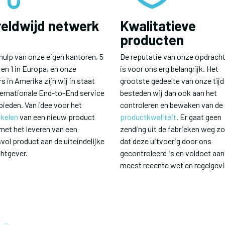
eldwijd netwerk
Kwalitatieve
producten
hulp van onze eigen kantoren, 5
De reputatie van onze opdrach
 en 1 in Europa, en onze
is voor ons erg belangrijk. Het
s in Amerika zijn wij in staat
grootste gedeelte van onze tijd
ternationale End-to-End service
besteden wij dan ook aan het
bieden. Van idee voor het
controleren en bewaken van de
kelen
van een nieuw product
productkwaliteit
. Er gaat geen
 met het leveren van een
zending uit de fabrieken weg z
vol product aan de uiteindelijke
dat deze uitvoerig door ons
htgever.
gecontroleerd is en voldoet aan 
meest recente wet en regelgevi