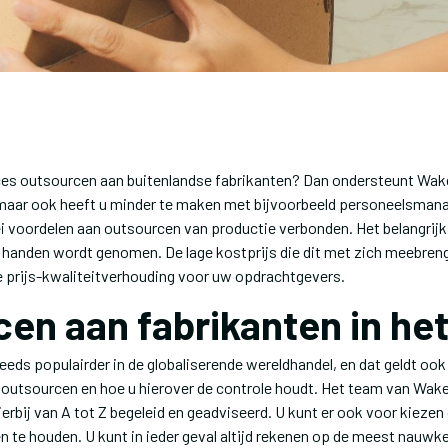
oces outsourcen aan buitenlandse fabrikanten? Dan ondersteunt Wake
 maar ook heeft u minder te maken met bijvoorbeeld personeelsmana
rlei voordelen aan outsourcen van productie verbonden. Het belangrijk
it handen wordt genomen. De lage kostprijs die dit met zich meebren
e prijs-kwaliteitverhouding voor uw opdrachtgevers.
en aan fabrikanten in het
ds populairder in de globaliserende wereldhandel, en dat geldt ook
utsourcen en hoe u hierover de controle houdt. Het team van Wake Up
ierbij van A tot Z begeleid en geadviseerd. U kunt er ook voor kieze
en te houden. U kunt in ieder geval altijd rekenen op de meest nauwk