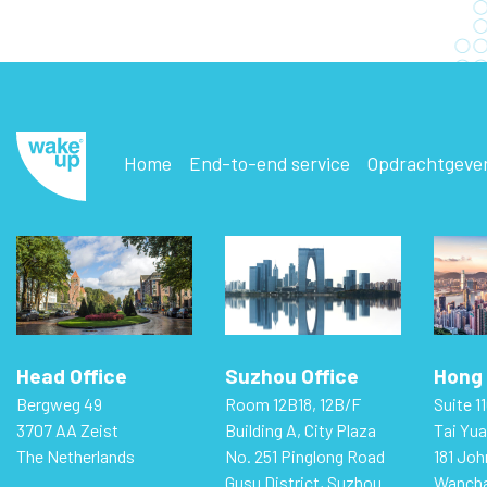
Home
End-to-end service
Opdrachtgeve
Head Office
Suzhou Office
Hong 
Bergweg 49
Room 12B18, 12B/F
Suite 11
3707 AA Zeist
Building A, City Plaza
Tai Yua
The Netherlands
No. 251 Pinglong Road
181 Jo
Gusu District, Suzhou
Wancha