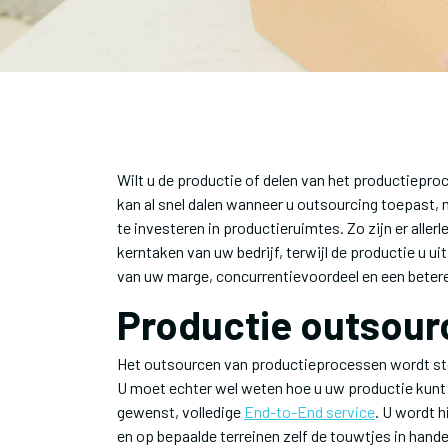
Wilt u de productie of delen van het productiepr
kan al snel dalen wanneer u outsourcing toepast,
te investeren in productieruimtes. Zo zijn er alle
kerntaken van uw bedrijf, terwijl de productie u u
van uw marge, concurrentievoordeel en een beter
Productie outsourc
Het outsourcen van productieprocessen wordt stee
U moet echter wel weten hoe u uw productie kunt o
gewenst, volledige
End-to-End service
. U wordt h
en op bepaalde terreinen zelf de touwtjes in hand