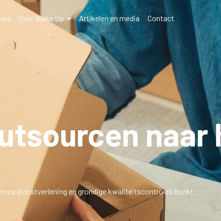
ers
Over Wake Up
Artikelen en media
Contact
utsourcen naar 
onze dienstverlening
en grondige kwaliteitscontroles boekt