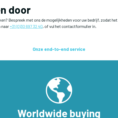
n door
en? Bespreek met ons de mogelijkheden voor uw bedrijf, zodat het 
n naar
+31 (0)30 697 32 40
, of vul het contactformulier in.
Onze end-to-end service
Worldwide buying