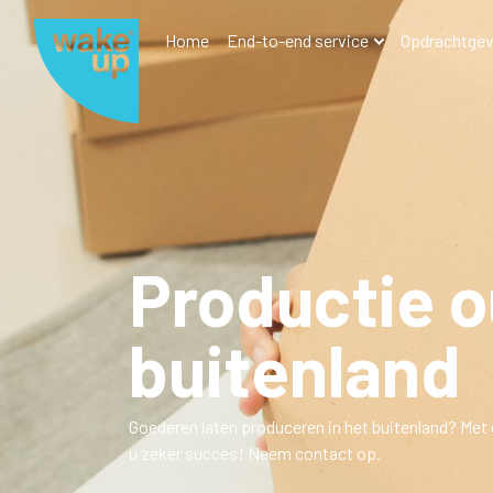
Home
End-to-end service
Opdrachtgev
Productie o
buitenland
Goederen laten produceren in het buitenland?
Met 
u zeker succes! Neem contact op.