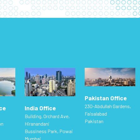
Pakistan Office
230-Abdullah Gardens,
ice
India Office
Faisalabad
Building, Orchard Ave,
Pakistan
on
Hiranandani
Bussiness Park, Powai
Mumbai