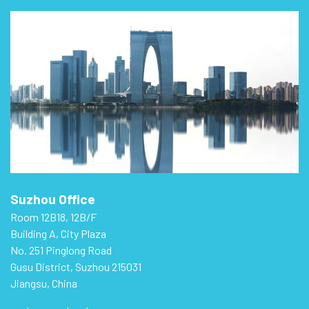
Suzhou Office
Room 12B18, 12B/F
Building A, City Plaza
No. 251 Pinglong Road
Gusu District, Suzhou 215031
Jiangsu, China