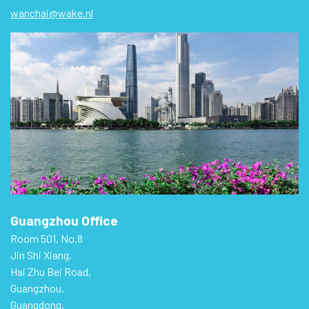
wanchai@wake.nl
Guangzhou Office
Room 501, No.8
Jin Shi Xiang,
Hai Zhu Bei Road,
Guangzhou,
Guangdong,