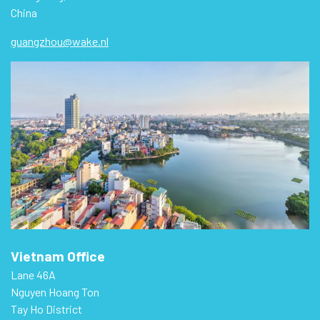
China
guangzhou@wake.nl
Vietnam Office
Lane 46A
Nguyen Hoang Ton
Tay Ho District