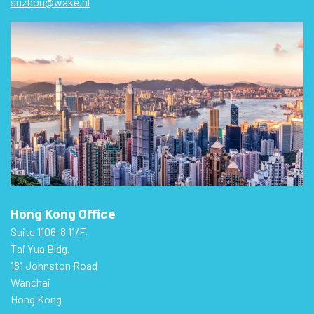
suzhou@wake.nl
Hong Kong Office
Suite 1106-8 11/F,
Tai Yua Bldg.
181 Johnston Road
Wanchai
Hong Kong