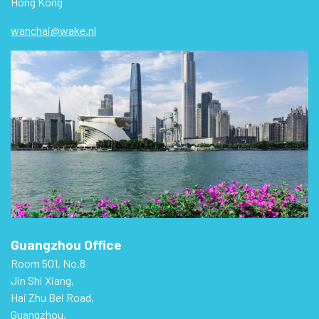
Hong Kong
wanchai@wake.nl
Guangzhou Office
Room 501, No.8
Jin Shi Xiang,
Hai Zhu Bei Road,
Guangzhou,