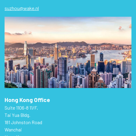
suzhou@wake.nl
Hong Kong Office
Suite 1106-8 11/F,
Tai Yua Bldg.
181 Johnston Road
Wanchai