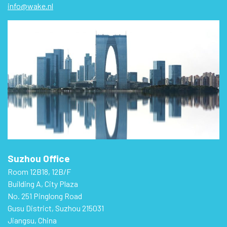
info@wake.nl
Suzhou Office
Room 12B18, 12B/F
Building A, City Plaza
No. 251 Pinglong Road
Gusu District, Suzhou 215031
Jiangsu, China