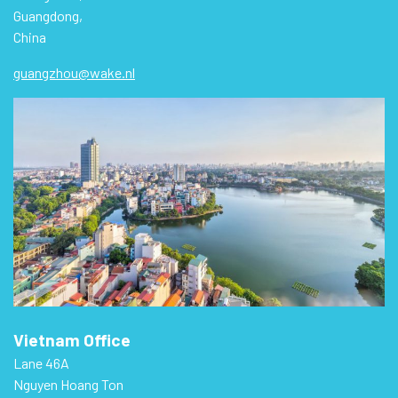
Guangdong,
China
guangzhou@wake.nl
Vietnam Office
Lane 46A
Nguyen Hoang Ton