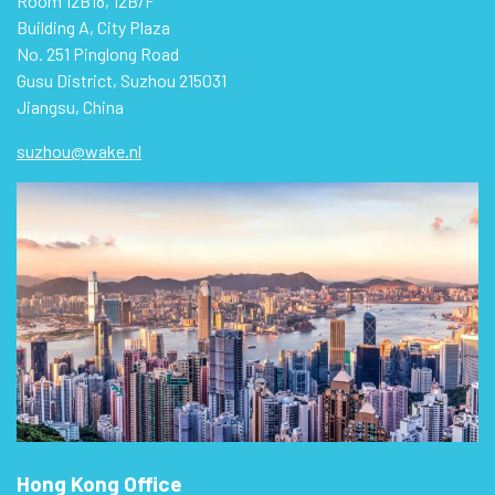
Room 12B18, 12B/F
Building A, City Plaza
No. 251 Pinglong Road
Gusu District, Suzhou 215031
Jiangsu, China
suzhou@wake.nl
Hong Kong Office