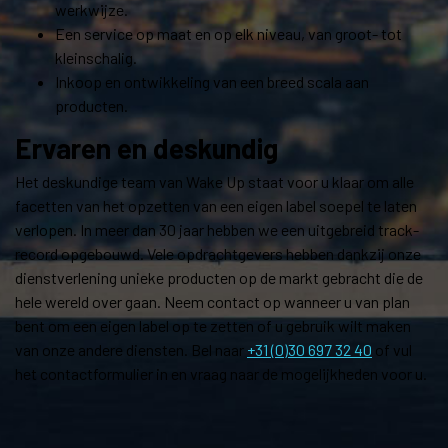
werkwijze.
Een service op maat en op elk niveau, van groot- tot
kleinschalig.
Inkoop en ontwikkeling van een breed scala aan
producten.
Ervaren en deskundig
Het deskundige team van Wake Up staat voor u klaar om alle
facetten van het opzetten van een eigen label soepel te laten
verlopen. In meer dan 30 jaar hebben we een uitgebreid track-
record opgebouwd. Vele opdrachtgevers hebben dankzij onze
dienstverlening unieke producten op de markt gebracht die de
hele wereld over gaan. Neem contact op wanneer u van plan
bent om een eigen label op te zetten of u gebruik wilt maken
van onze andere diensten. Bel naar
+31 (0)30 697 32 40
of vul
het contactformulier in en vraag naar de mogelijkheden voor u.