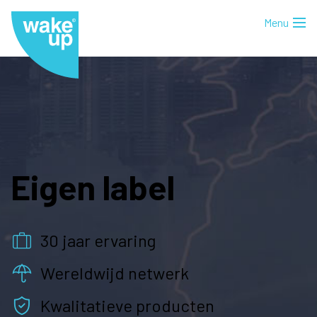
Eigen label
30 jaar ervaring
Wereldwijd netwerk
Kwalitatieve producten