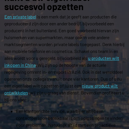
succesvol opzetten
Een private label
is een merk dat je geeft aan producten die
geproduceerd zijn door een ander bedrijf, bijvoorbeeld een
producent in het buitenland. Een goed voorbeeld hiervan zijn
huismerken van supermarkten, maar ook in vele andere
marktsegmenten worden private labels toegepast. Denk hierbij
aan mobiele telefonie en cosmetica. Schakel ons team in en
alles wordt voor u geregeld, bijvoorbeeld als
u producten wilt
inkopen in China
. Wij zijn op de hoogte van de actuele
regelgeving omrent in- en export in Azië. Ook in dat werelddeel
opereren onze collega’s vanuit onze vier kantoren. Dus of u nu
een eigen label wilt opzetten of juist een
nieuw product wilt
ontwikkelen
, wij zijn u graag van dienst. Bovendien profiteert u
bij ons van:
Een klantgerichte service, waarbij er altijd een
contactpersoon bereikbaar is om oplossingen te vinden
voor problemen. Natuurlijk altijd met een proactieve