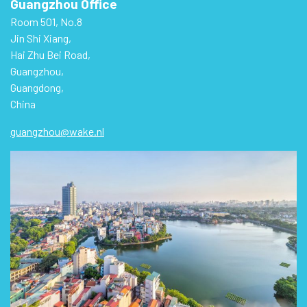
Guangzhou Office
Room 501, No.8
Jin Shi Xiang,
Hai Zhu Bei Road,
Guangzhou,
Guangdong,
China
guangzhou@wake.nl