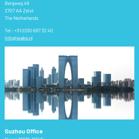
Bergweg 49
3707 AA Zeist
The Netherlands
Tel : +31 (0)30 697 32 40
info@wake.nl
Suzhou Office