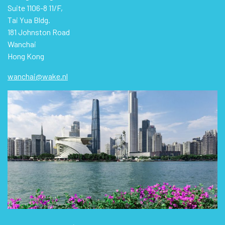
Suite 1106-8 11/F,
Tai Yua Bldg.
181 Johnston Road
Wanchai
Hong Kong
wanchai@wake.nl