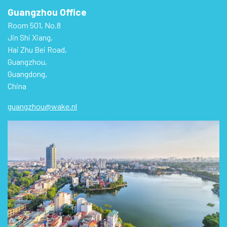
Guangzhou Office
Room 501, No.8
Jin Shi Xiang,
Hai Zhu Bei Road,
Guangzhou,
Guangdong,
China
guangzhou@wake.nl