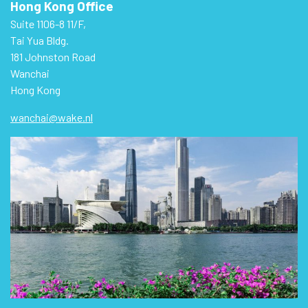
Hong Kong Office
Suite 1106-8 11/F,
Tai Yua Bldg.
181 Johnston Road
Wanchai
Hong Kong
wanchai@wake.nl