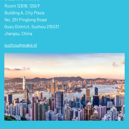
Room 12B18, 12B/F
Building A, City Plaza
No. 251 Pinglong Road
Gusu District, Suzhou 215031
Jiangsu, China
suzhou@wake.nl