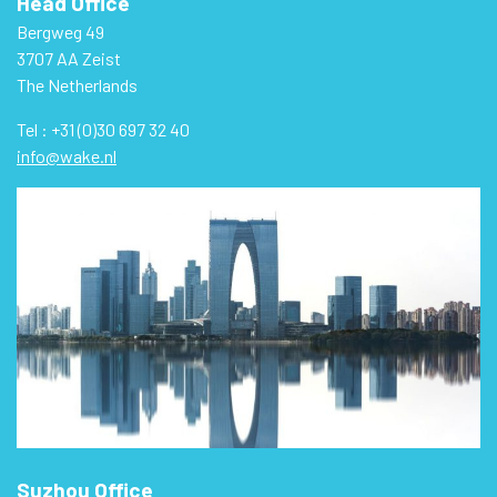
Head Office
Bergweg 49
3707 AA Zeist
The Netherlands
Tel : +31 (0)30 697 32 40
info@wake.nl
Suzhou Office