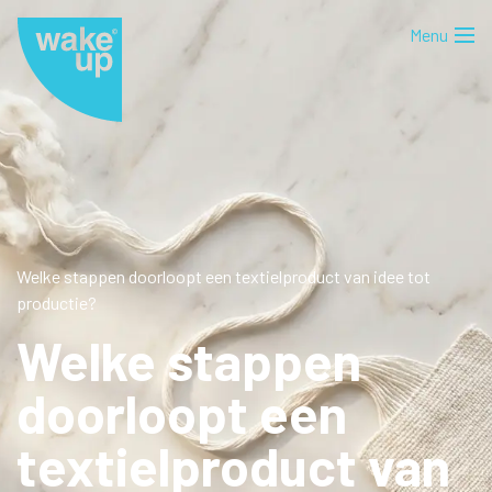
Welke stappen doorloopt een textielproduct van idee tot
productie?
Welke stappen
doorloopt een
textielproduct van