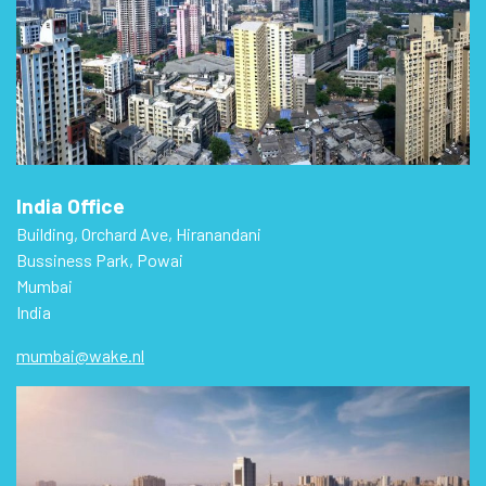
India Office
Building, Orchard Ave, Hiranandani
Bussiness Park, Powai
Mumbai
India
mumbai@wake.nl