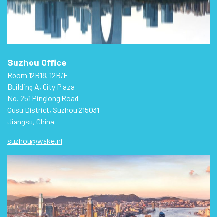
Suzhou Office
Room 12B18, 12B/F
Building A, City Plaza
No. 251 Pinglong Road
Gusu District, Suzhou 215031
Jiangsu, China
suzhou@wake.nl