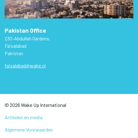
Pakistan Office
230-Abdullah Gardens,
Faisalabad
Pakistan
faisalabad@wake.nl
© 2026 Wake Up International
Artikelen en media
Algemene Voorwaarden