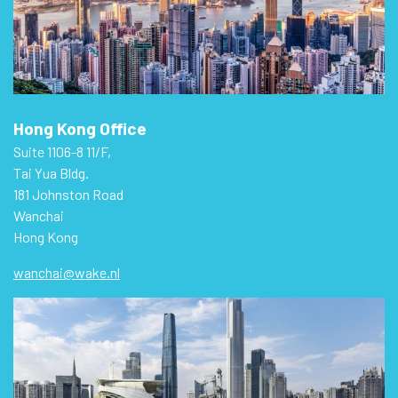
Hong Kong Office
Suite 1106-8 11/F,
Tai Yua Bldg.
181 Johnston Road
Wanchai
Hong Kong
wanchai@wake.nl