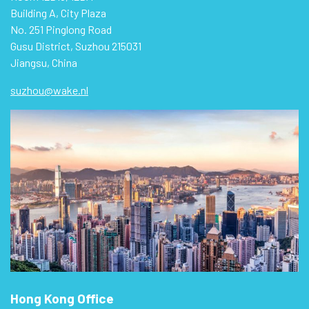
Building A, City Plaza
No. 251 Pinglong Road
Gusu District, Suzhou 215031
Jiangsu, China
suzhou@wake.nl
Hong Kong Office