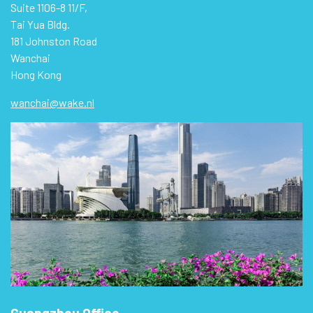
Suite 1106-8 11/F,
Tai Yua Bldg.
181 Johnston Road
Wanchai
Hong Kong
wanchai@wake.nl
Guangzhou Office