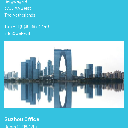
Bergweg 49
3707 AA Zeist
The Netherlands
Tel : +31 (0)30 697 32 40
info@wake.nl
Suzhou Office
Room 12B18, 12B/F