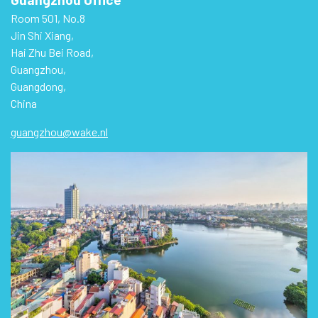
Room 501, No.8
Jin Shi Xiang,
Hai Zhu Bei Road,
Guangzhou,
Guangdong,
China
guangzhou@wake.nl