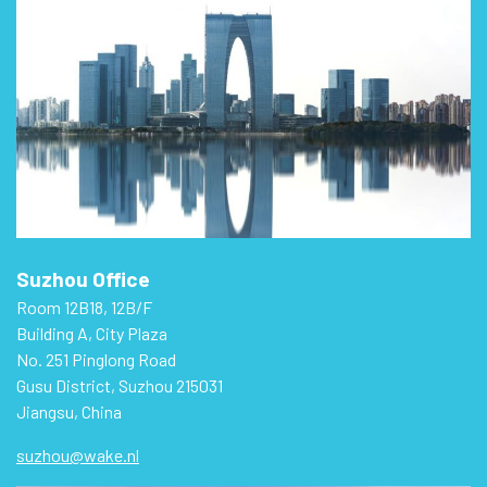
Suzhou Office
Room 12B18, 12B/F
Building A, City Plaza
No. 251 Pinglong Road
Gusu District, Suzhou 215031
Jiangsu, China
suzhou@wake.nl