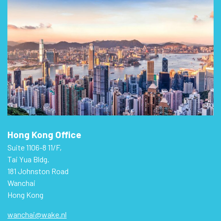
Hong Kong Office
Suite 1106-8 11/F,
Tai Yua Bldg.
181 Johnston Road
Wanchai
Hong Kong
wanchai@wake.nl