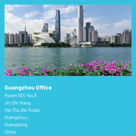
Guangzhou Office
Room 501, No.8
Jin Shi Xiang,
Hai Zhu Bei Road,
Guangzhou,
Guangdong,
China