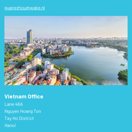
guangzhou@wake.nl
Vietnam Office
Lane 46A
Nguyen Hoang Ton
Tay Ho District
Hanoi