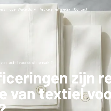
ers
Over Wake Up
Artikelen en media
Contact
e van textiel voor de slaapmarkt?
iceringen zijn re
e van textiel vo
?