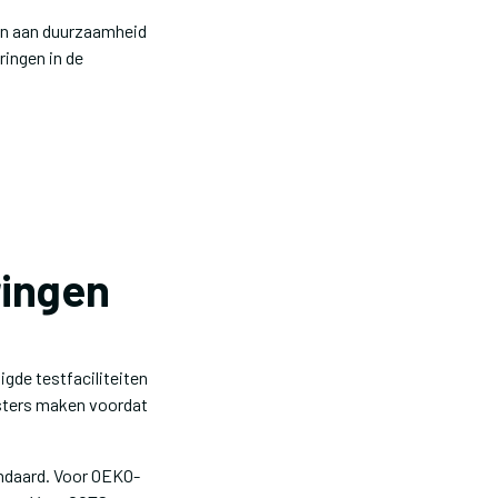
sen aan duurzaamheid
ringen in de
ringen
igde testfaciliteiten
nsters maken voordat
andaard. Voor OEKO-