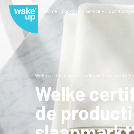
Home
End-to-end service
Opdrachtgev
Welke certificeringen zijn relevant bij de producti
Welke certif
de producti
slaapmarkt