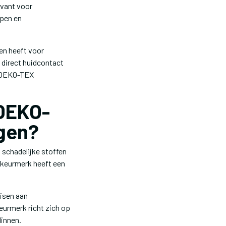
evant voor
open en
sen heeft voor
e direct huidcontact
n OEKO-TEX
 OEKO-
ngen?
 schadelijke stoffen
 keurmerk heeft een
eisen aan
eurmerk richt zich op
linnen.