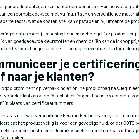
en per productcategorie en aantal componenten. Een eenvoudig kat
an een complex dekbed met vulling, ritsen en verschillende material
aparte tests, wat de kosten snel kan opstapelen bij uitgebreide prod
iceringskosten moet je rekening houden met mogelijke productaan
ruik van goedgekeurde kleurstoffen en chemicaliën kan de inkoopprij
m 5-10% extra budget voor certificering en eventuele herformulerin
municeer je certificerin
f naar je klanten?
slogo’s prominent op verpakking en online productpagina’s, leg in ee
t voor de klant, en vermijd technisch jargon. Focus op concrete voo
n” in plaats van certificaatnummers.
n vaak niet wat verschillende keurmerken betekenen, dus educatie i
rt dat het product veilig is voor een gevoelige huid, of dat GOTS b
teeld is zonder pesticiden. Gebruik visuele elementen zoals infogr
ijk te maken.