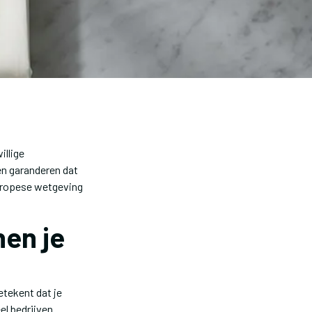
illige
n garanderen dat
 Europese wetgeving
nen je
etekent dat je
el bedrijven