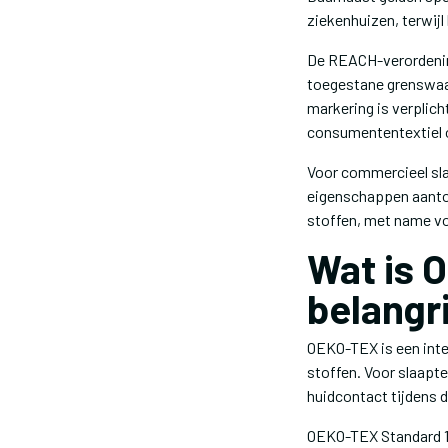
ziekenhuizen, terwij
De REACH-verordening 
toegestane grenswaar
markering is verplich
consumententextiel
Voor commercieel sla
eigenschappen aanton
stoffen, met name voo
Wat is 
belangri
OEKO-TEX is een inte
stoffen. Voor slaapte
huidcontact tijdens d
OEKO-TEX Standard 10