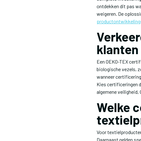
ontdekken dit pas wa
weigeren. De oplossin
productontwikkelin
Verkeer
klanten
Een OEKO-TEX certific
biologische vezels, z
wanneer certificering
Kies certificeringen
algemene veiligheid,
Welke ce
textiel
Voor textielproducte
Daarnaast gelden spe