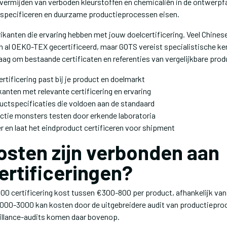
 vermijden van verboden kleurstoffen en chemicaliën in de ontwerp
s specificeren en duurzame productieprocessen eisen.
kanten die ervaring hebben met jouw doelcertificering. Veel Chine
jn al OEKO-TEX gecertificeerd, maar GOTS vereist specialistische ke
aag om bestaande certificaten en referenties van vergelijkbare prod
rtificering past bij je product en doelmarkt
kanten met relevante certificering en ervaring
uctspecificaties die voldoen aan de standaard
ctie monsters testen door erkende laboratoria
r en laat het eindproduct certificeren voor shipment
osten zijn verbonden aan
ertificeringen?
0 certificering kost tussen €300-800 per product, afhankelijk van 
1000-3000 kan kosten door de uitgebreidere audit van productieproc
illance-audits komen daar bovenop.