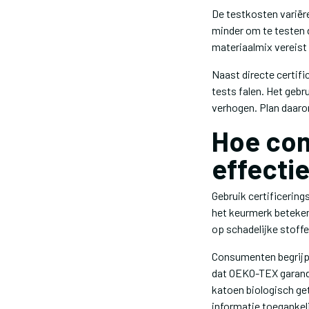
De testkosten variër
minder om te testen d
materiaalmix vereist 
Naast directe certif
tests falen. Het geb
verhogen. Plan daaro
Hoe com
effectie
Gebruik certificering
het keurmerk beteken
op schadelijke stoffe
Consumenten begrijpe
dat OEKO-TEX garandee
katoen biologisch ge
informatie toegankel