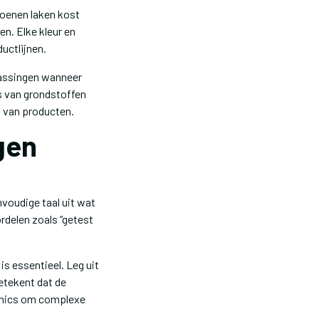
oenen laken kost
en. Elke kleur en
uctlijnen.
passingen wanneer
s van grondstoffen
g van producten.
gen
nvoudige taal uit wat
rdelen zoals “getest
s essentieel. Leg uit
etekent dat de
aphics om complexe