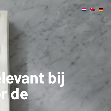
levant bij
or de