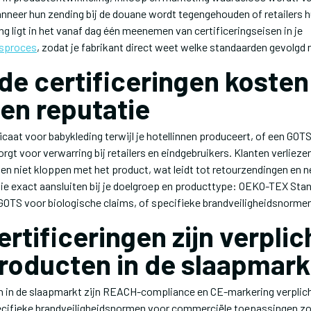
nneer hun zending bij de douane wordt tegengehouden of retailers 
g ligt in het vanaf dag één meenemen van certificeringseisen in je
gsproces
, zodat je fabrikant direct weet welke standaarden gevolg
de certificeringen kosten
 en reputatie
aat voor babykleding terwijl je hotellinnen produceert, of een GOTS
orgt voor verwarring bij retailers en eindgebruikers. Klanten verliez
en niet kloppen met het product, wat leidt tot retourzendingen en 
 die exact aansluiten bij je doelgroep en producttype: OEKO-TEX Sta
 GOTS voor biologische claims, of specifieke brandveiligheidsnormen
rtificeringen zijn verplic
producten in de slaapmark
n in de slaapmarkt zijn REACH-compliance en CE-markering verplich
cifieke brandveiligheidsnormen voor commerciële toepassingen zoa