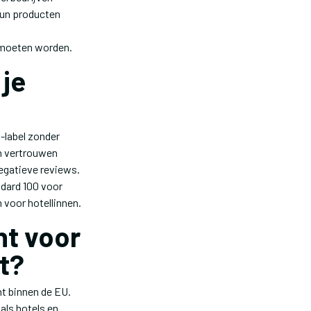
hun producten
d moeten worden.
 je
-label zonder
en vertrouwen
negatieve reviews.
ndard 100 voor
 voor hotellinnen.
ht voor
t?
t binnen de EU.
ls hotels en