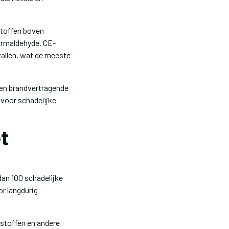
stoffen boven
ormaldehyde. CE-
vallen, wat de meeste
ten brandvertragende
 voor schadelijke
t
dan 100 schadelijke
or langdurig
rstoffen en andere