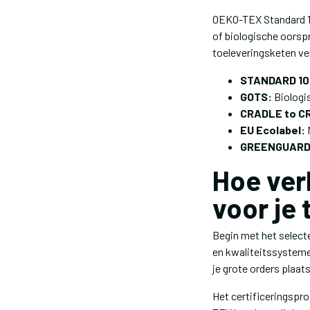
OEKO-TEX Standard 10
of biologische oorspr
toeleveringsketen ve
STANDARD 10
GOTS:
Biologi
CRADLE to C
EU Ecolabel:
M
GREENGUARD
Hoe verk
voor je
Begin met het selecte
en kwaliteitssysteme
je grote orders plaats
Het certificeringspr