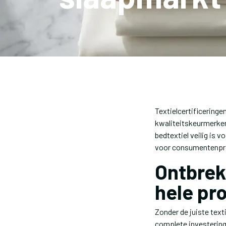
Textielcertificeringe
kwaliteitskeurmerke
bedtextiel veilig is 
voor consumentenpr
Ontbrek
hele pr
Zonder de juiste text
complete investering