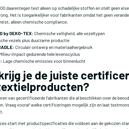
0 daarentegen test alleen op schadelijke stoffen en stelt geen ei
ong. Het is toegankelijker voor fabrikanten omdat het geen verande
reist, alleen chemische compliance.
0 by OEKO-TEX:
Chemische veiligheid, alle vezeltypen
sche vezels plus duurzame productie
RADLE:
Circulair ontwerp en materiaalhergebruik
ilieu-impact gedurende hele levenscyclus
:
Lage chemische emissies voor binnenlucht
rijg je de juiste certifice
 textielproducten?
ren van gecertificeerde fabrikanten die al beschikken over de benod
n. Vraag vooraf welke certificeringen mogelijk zijn en laat testmo
t.
oces start met productspecificaties die voldoen aan de gekozen st