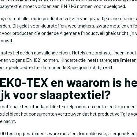
l babytextiel moet voldoen aan EN 71-3 normen voor speelgoed.
eist dat alle textielproducten vrij zijn van gevaarlijke chemische 
den. Dit geldt voor kleurstoffen, weekmakers, zware metalen en f
t voor producten die onder de Algemene Productveiligheidsrichtlijn 
 omvat.
aptextiel gelden aanvullende eisen. Hotels en zorginstellingen moe
en volgens EN 1021 normen. Kindertextiel heeft strengere limieten
r speelgoedtextiel dat onder de Speelgoedrichtlijn valt.
OEKO-TEX en waarom is he
jk voor slaaptextiel?
rnationale teststandaard die textielproducten controleert op meer 
xtiel biedt het consumenten vertrouwen dat het product veilig is vo
e nacht.
0 test op pesticiden, zware metalen, formaldehyde, allergene kleu