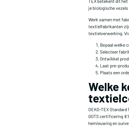
TEX betekent dit het
je biologische vezel
Werk samen met fabri
textielfabrikanten zi
textielverwerking. Vr
Bepaal welke ce
Selecteer fabri
Ontwikkel prod
Laat pre-produ
Plaats een orde
Welke k
textielc
OEKO-TEX Standard 10
GOTS certificering €
hernieuwing en surve