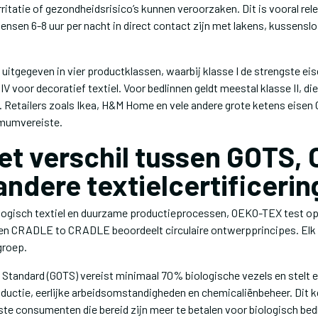
rritatie of gezondheidsrisico’s kunnen veroorzaken. Dit is vooral rel
ensen 6-8 uur per nacht in direct contact zijn met lakens, kussensl
 uitgegeven in vier productklassen, waarbij klasse I de strengste ei
IV voor decoratief textiel. Voor bedlinnen geldt meestal klasse II, di
. Retailers zoals Ikea, H&M Home en vele andere grote ketens eise
nimumvereiste.
het verschil tussen GOTS,
andere textielcertificeri
ologisch textiel en duurzame productieprocessen, OEKO-TEX test op
en CRADLE to CRADLE beoordeelt circulaire ontwerpprincipes. Elk
groep.
e Standard (GOTS) vereist minimaal 70% biologische vezels en stelt 
oductie, eerlijke arbeidsomstandigheden en chemicaliënbeheer. Dit k
 consumenten die bereid zijn meer te betalen voor biologisch bed