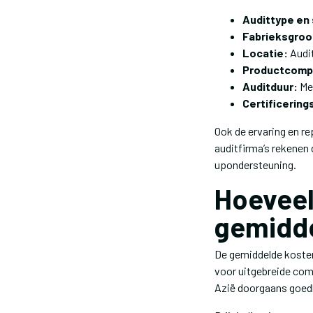
Audittype en
Fabrieksgroo
Locatie:
Audit
Productcompl
Auditduur:
Mee
Certificering
Ook de ervaring en re
auditfirma’s rekenen
upondersteuning.
Hoeveel
gemidd
De gemiddelde kosten
voor uitgebreide comp
Azië doorgaans goedk