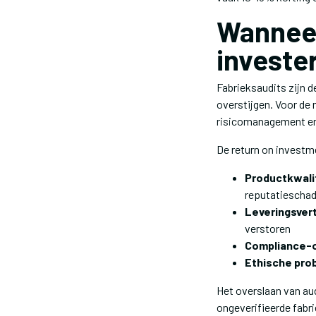
Wanneer
investe
Fabrieksaudits zijn d
overstijgen. Voor de 
risicomanagement e
De return on investme
Productkwali
reputatiescha
Leveringsver
verstoren
Compliance-o
Ethische pro
Het overslaan van aud
ongeverifieerde fabr