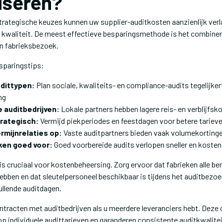
iseren?
trategische keuzes kunnen uw supplier-auditkosten aanzienlijk verl
op kwaliteit. De meest effectieve besparingsmethode is het combiner
én fabrieksbezoek.
sparingstips:
dittypen:
Plan sociale, kwaliteits- en compliance-audits tegelijke
ng
e auditbedrijven:
Lokale partners hebben lagere reis- en verblijfsk
trategisch:
Vermijd piekperiodes en feestdagen voor betere tariev
rmijnrelaties op:
Vaste auditpartners bieden vaak volumekorting
ken goed voor:
Goed voorbereide audits verlopen sneller en koste
s cruciaal voor kostenbeheersing. Zorg ervoor dat fabrieken alle b
ebben en dat sleutelpersoneel beschikbaar is tijdens het auditbezo
ullende auditdagen.
tracten met auditbedrijven als u meerdere leveranciers hebt. Deze
p individuele audittarieven en garanderen consistente auditkwalitei