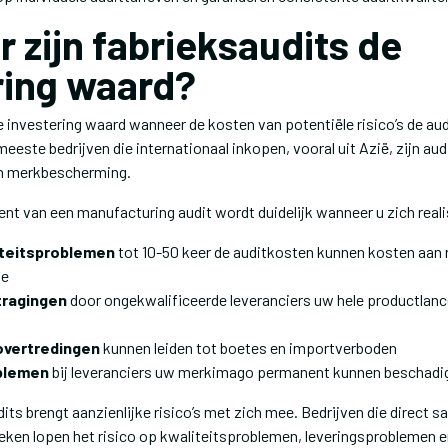
 zijn fabrieksaudits de
ring waard?
e investering waard wanneer de kosten van potentiële risico’s de au
meeste bedrijven die internationaal inkopen, vooral uit Azië, zijn au
n merkbescherming.
nt van een manufacturing audit wordt duidelijk wanneer u zich reali
teitsproblemen
tot 10-50 keer de auditkosten kunnen kosten aan r
de
tragingen
door ongekwalificeerde leveranciers uw hele productlanc
vertredingen
kunnen leiden tot boetes en importverboden
blemen
bij leveranciers uw merkimago permanent kunnen beschadi
its brengt aanzienlijke risico’s met zich mee. Bedrijven die direc
ieken lopen het risico op kwaliteitsproblemen, leveringsproblemen 