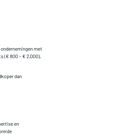
te ondernemingen met
s (€ 800 – € 2.000),
edkoper dan
pertise en
breide