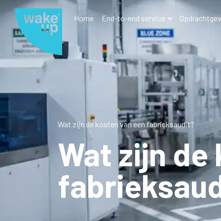
Home
End-to-end service
Opdrachtgev
Wat zijn de kosten van een fabrieksaudit?
Wat zijn de
fabrieksaud