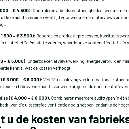
.000 – € 4.500):
Controleren arbeidsomstandigheden, werknemers
en. Deze audits vereisen veel tijd voor werknemersinterviews en d
ogt.
 1.500 – € 3.500):
Beoordelen productieprocessen, kwaliteitssys
jn relatief efficiënt uit te voeren, waardoor ze kosteneffectief zijn
00 – € 5.000):
Onderzoeken afvalverwerking, energieverbruik en mil
eerde kennis, wat de kosten verhoogt.
(€ 3.000 – € 6.000):
Verifiëren naleving van internationale standa
mplexe en tijdrovende audits vanwege uitgebreide documentatieverif
ts (€ 4.000 – € 8.000):
Combineren meerdere audittypen in één b
bedrijven die uitgebreide verificatie nodig hebben, ondanks de hogere
t u de kosten van fabriek