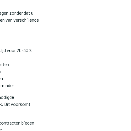
agen zonder dat u
en van verschillende
rtijd voor 20-30%
osten
en
en
n minder
enodigde
ek. Dit voorkomt
 contracten bieden
t.