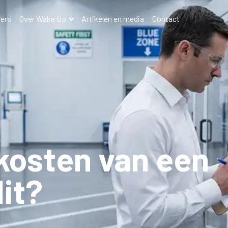
ers
Over Wake Up
Artikelen en media
Contact
 kosten van een
it?