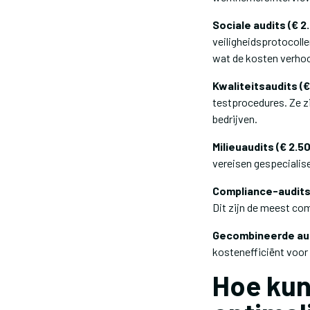
Sociale audits (€ 2
veiligheidsprotocoll
wat de kosten verho
Kwaliteitsaudits (€
testprocedures. Ze zi
bedrijven.
Milieuaudits (€ 2.5
vereisen gespecialis
Compliance-audits 
Dit zijn de meest co
Gecombineerde audi
kostenefficiënt voor 
Hoe kun