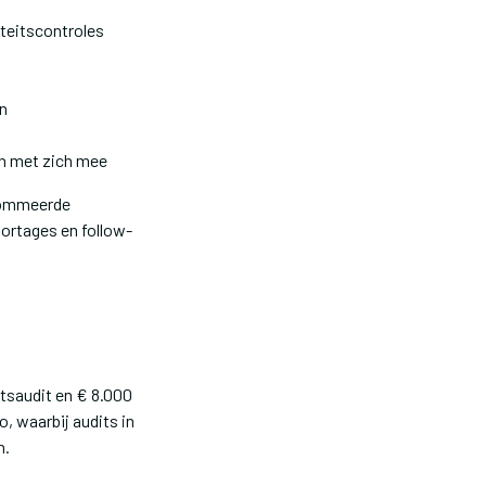
teitscontroles
n
en met zich mee
enommeerde
ortages en follow-
itsaudit en € 8.000
o, waarbij audits in
n.