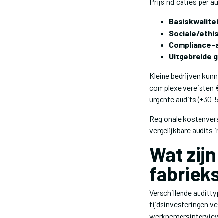
Prijsindicaties per a
Basiskwalitei
Sociale/ethis
Compliance-a
Uitgebreide 
Kleine bedrijven kun
complexe vereisten €
urgente audits (+30-5
Regionale kostenvers
vergelijkbare audits
Wat zij
fabriek
Verschillende auditt
tijdsinvesteringen ve
werknemersinterviews,