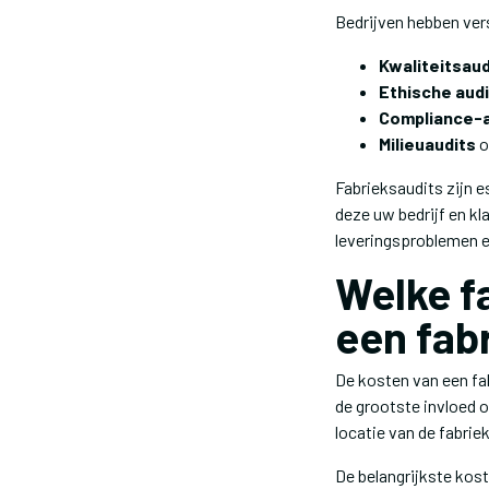
Bedrijven hebben vers
Kwaliteitsaud
Ethische aud
Compliance-a
Milieuaudits
o
Fabrieksaudits zijn 
deze uw bedrijf en k
leveringsproblemen en
Welke f
een fab
De kosten van een fab
de grootste invloed 
locatie van de fabriek
De belangrijkste kost