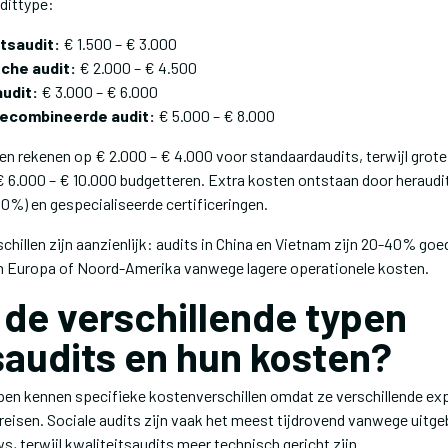
udittype:
tsaudit:
€ 1.500 – € 3.000
che audit:
€ 2.000 – € 4.500
udit:
€ 3.000 – € 6.000
gecombineerde audit:
€ 5.000 – € 8.000
nen rekenen op € 2.000 – € 4.000 voor standaardaudits, terwijl gro
 6.000 – € 10.000 budgetteren. Extra kosten ontstaan door heraudit
0%) en gespecialiseerde certificeringen.
chillen zijn aanzienlijk: audits in China en Vietnam zijn 20-40% go
 in Europa of Noord-Amerika vanwege lagere operationele kosten.
n de verschillende typen
saudits en hun kosten?
ypen kennen specifieke kostenverschillen omdat ze verschillende ex
reisen. Sociale audits zijn vaak het meest tijdrovend vanwege uitge
 terwijl kwaliteitsaudits meer technisch gericht zijn.