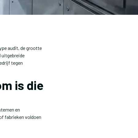
ype audit, de grootte
l uitgebreide
drijf tegen
m is die
ystemen en
of fabrieken voldoen