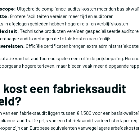
 scope:
Uitgebreide compliance-audits kosten meer dan basiskwali
tte:
Grotere faciliteiten vereisen meer tijd en auditoren
s in afgelegen gebieden hebben hogere reis- en verblijfskosten
exiteit:
Technische producten vereisen gespecialiseerde auditore
rdaagse audits verhogen de totale kosten aanzienlijk
svereisten:
Officiële certificaten brengen extra administratiekost
putatie van het auditbureau spelen een rol in de prijsbepaling. Ger
 doorgaans hogere tarieven, maar bieden vaak meer diepgaande rapp
 kost een fabrieksaudit
eld?
 van een fabrieksaudit liggen tussen € 1.500 voor een basiskwalite
liance-audits. De prijs van een fabrieksaudit varieert sterk per regi
oper zijn dan Europese equivalenten vanwege lagere arbeidskoste