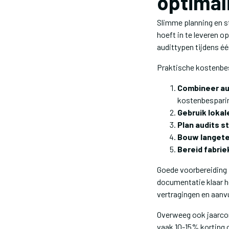
optimal
Slimme planning en s
hoeft in te leveren 
audittypen tijdens é
Praktische kostenbe
Combineer au
kostenbespari
Gebruik lokal
Plan audits s
Bouw langete
Bereid fabrie
Goede voorbereiding i
documentatie klaar h
vertragingen en aanv
Overweeg ook jaarcon
vaak 10-15% korting o