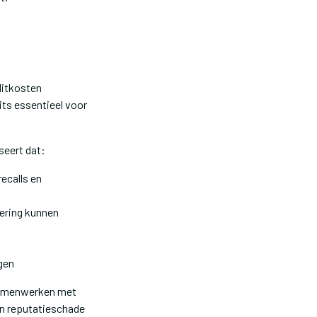
ditkosten
dits essentieel voor
seert dat:
ecalls en
ering kunnen
gen
t samenwerken met
en reputatieschade