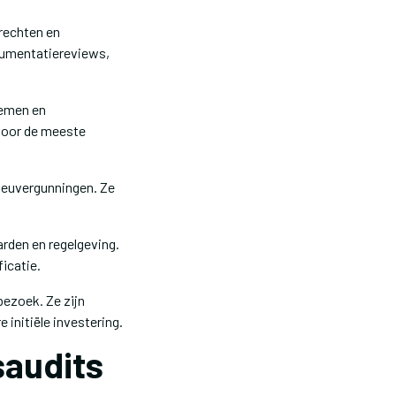
rechten en
ocumentatiereviews,
temen en
 voor de meeste
ieuvergunningen. Ze
arden en regelgeving.
icatie.
ezoek. Ze zijn
 initiële investering.
saudits