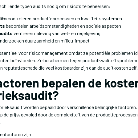
chillende typen audits nodig om risico’s te beheersen:
its
controleren productieprocessen en kwaliteitssystemen
its
beoordelen arbeidsomstandigheden en sociale aspecten
udits
verifiëren naleving van wet- en regelgeving
nderzoeken duurzaamheid en milieu-impact
essentieel voor risicomanagement omdat ze potentiële problemen id
lanten beïnvloeden. Ze beschermen tegen productkwaliteitsproblem
 reputatieschade die veel kostbaarder zijn dan de auditkosten zelf.
actoren bepalen de koste
rieksaudit?
rieksaudit worden bepaald door verschillende belangrijke factoren. 
op de prijs, gevolgd door de complexiteit van de productieprocessen
.
enfactoren zijn: