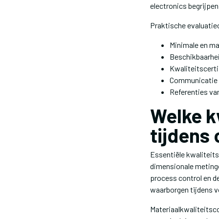
electronics begrijpen
Praktische evaluatie
Minimale en ma
Beschikbaarhei
Kwaliteitscerti
Communicatie i
Referenties van
Welke kw
tijdens
Essentiële kwaliteit
dimensionale metinge
process control en de
waarborgen tijdens 
Materiaalkwaliteitsc