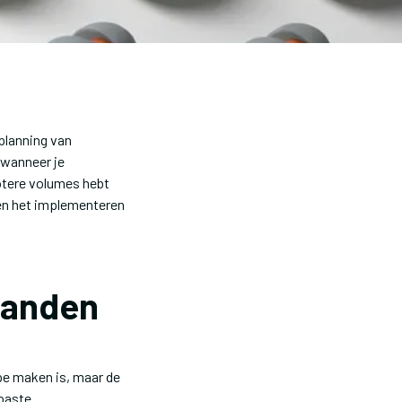
planning van
 wanneer je
rotere volumes hebt
 en het implementeren
aanden
pe maken is, maar de
epaste