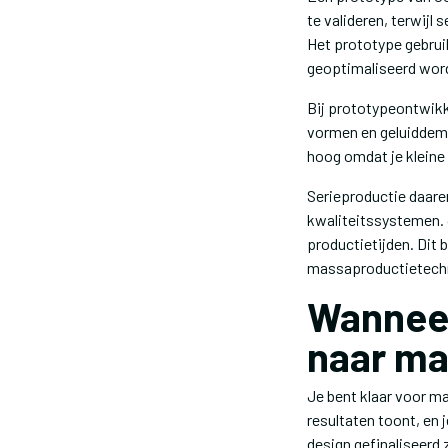
te valideren, terwijl
Het prototype gebrui
geoptimaliseerd word
Bij prototypeontwikke
vormen en geluiddem
hoog omdat je kleine
Serieproductie daare
kwaliteitssystemen. J
productietijden. Dit
massaproductietechn
Wanneer
naar ma
Je bent klaar voor m
resultaten toont, en
design gefinaliseerd