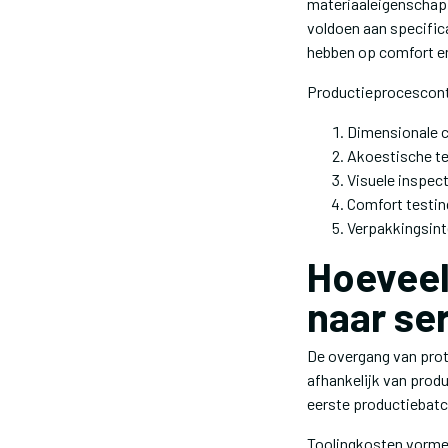
materiaaleigenschapp
voldoen aan specifica
hebben op comfort e
Productieprocescontr
Dimensionale co
Akoestische tes
Visuele inspec
Comfort testin
Verpakkingsinte
Hoeveel
naar se
De overgang van prot
afhankelijk van prod
eerste productiebatc
Toolingkosten vormen