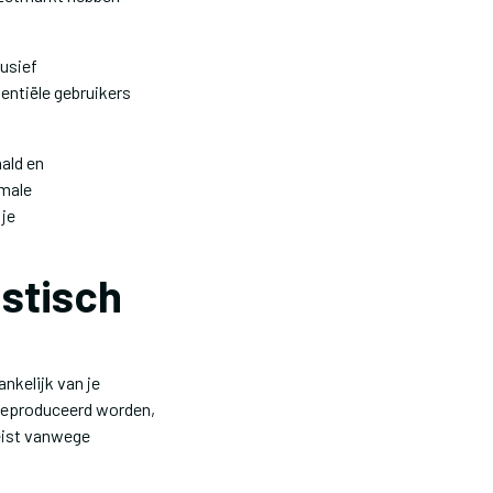
lusief
ntiële gebruikers
aald en
imale
 je
istisch
nkelijk van je
geproduceerd worden,
eist vanwege