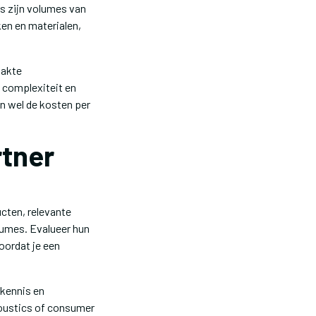
 zijn volumes van
en en materialen,
aakte
 complexiteit en
n wel de kosten per
rtner
cten, relevante
lumes. Evalueer hun
ordat je een
lkennis en
coustics of consumer