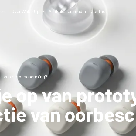
ers
Over Wake Up
Artikelen en media
Contact
tie van oorbescherming?
je op van protot
ctie van oorbes