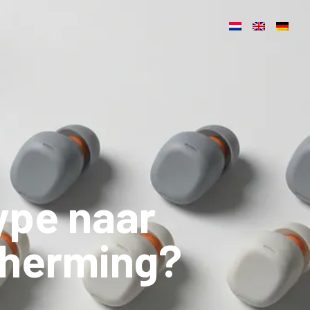
ype naar
cherming?