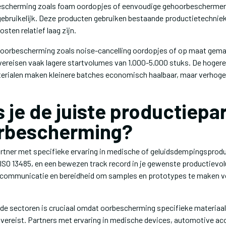
escherming zoals foam oordopjes of eenvoudige gehoorbeschermers
ebruikelijk. Deze producten gebruiken bestaande productietechniek
sten relatief laag zijn.
 oorbescherming zoals noise-cancelling oordopjes of op maat gem
reisen vaak lagere startvolumes van 1.000-5.000 stuks. De hogere
erialen maken kleinere batches economisch haalbaar, maar verhoge
 je de juiste productiepa
orbescherming?
rtner met specifieke ervaring in medische of geluidsdempingsprodu
s ISO 13485, en een bewezen track record in je gewenste productievo
 communicatie en bereidheid om samples en prototypes te maken vo
erde sectoren is cruciaal omdat oorbescherming specifieke materiaa
vereist. Partners met ervaring in medische devices, automotive a