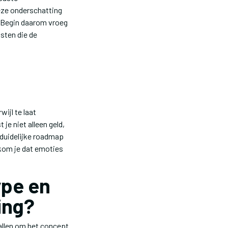
eze onderschatting
. Begin daarom vroeg
sten die de
ijl te laat
je niet alleen geld,
 duidelijke roadmap
rkom je dat emoties
ype en
ing?
allen om het concept