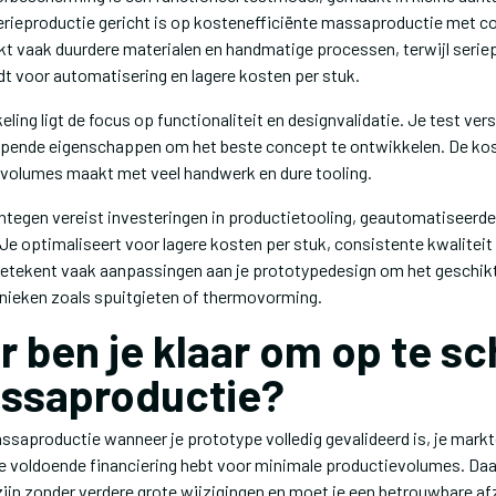
 serieproductie gericht is op kostenefficiënte massaproductie met co
kt vaak duurdere materialen en handmatige processen, terwijl serie
t voor automatisering en lagere kosten per stuk.
ling ligt de focus op functionaliteit en designvalidatie. Je test ver
pende eigenschappen om het beste concept te ontwikkelen. De kost
 volumes maakt met veel handwerk en dure tooling.
ntegen vereist investeringen in productietooling, geautomatiseerd
e optimaliseert voor lagere kosten per stuk, consistente kwaliteit 
 betekent vaak aanpassingen aan je prototypedesign om het geschik
ieken zoals spuitgieten of thermovorming.
 ben je klaar om op te sc
ssaproductie?
assaproductie wanneer je prototype volledig gevalideerd is, je mar
 je voldoende financiering hebt voor minimale productievolumes. Da
 zijn zonder verdere grote wijzigingen en moet je een betrouwbare 