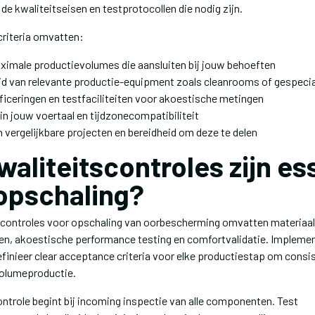
 de kwaliteitseisen en testprotocollen die nodig zijn.
criteria omvatten:
ximale productievolumes die aansluiten bij jouw behoeften
d van relevante productie-equipment zoals cleanrooms of gespecia
ficeringen en testfaciliteiten voor akoestische metingen
n jouw voertaal en tijdzonecompatibiliteit
 vergelijkbare projecten en bereidheid om deze te delen
aliteitscontroles zijn es
 opschaling?
scontroles voor opschaling van oorbescherming omvatten materiaal
n, akoestische performance testing en comfortvalidatie. Implement
finieer clear acceptance criteria voor elke productiestap om consis
volumeproductie.
ontrole begint bij incoming inspectie van alle componenten. Test