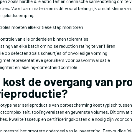
en zoals hardheid, elasticiteit en chemische samenstelling om te v
ties. Voor foam materialen is dit vooral belangrijk omdat kleine var
n geluidsdemping.
oles moeten elke kritieke stap monitoren:
ntrole van alle onderdelen binnen toleranties
ting van elke batch om noise reduction rating te verifiëren
tie op defecten zoals scheurtjes of onvolledige vorming
g met representatieve gebruikers voor pasvormvalidatie
griteit en labeling-correctheid controle
 kost de overgang van pr
rieproductie?
otype naar serieproductie van oorbescherming kost typisch tussen
uctcomplexiteit, toolingvereisten en gewenste volumes. Dit omvat 
hes, kwaliteitssetup en certificeringskosten die nodig zijn voor co
 meestal het grootste onderdeel van je investering. Eenvoudige inj