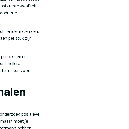
nsistente kwaliteit.
productie
schillende materialen,
en per stuk zijn
e processen en
en snellere
t te maken voor
halen
ktonderzoek positieve
arnaast moet je
afzetmarkt hebben