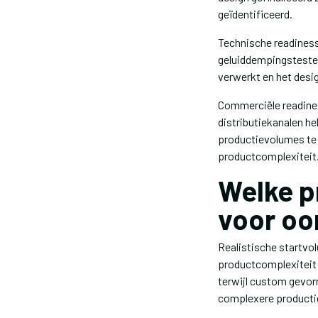
geïdentificeerd.
Technische readiness 
geluiddempingstesten
verwerkt en het desig
Commerciële readiness
distributiekanalen h
productievolumes te f
productcomplexiteit
Welke p
voor o
Realistische startvo
productcomplexiteit
terwijl custom gevo
complexere producti