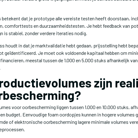
betekent dat je prototype alle vereiste testen heeft doorstaan, inc
, comforttests en duurzaamheidstesten. Je hebt feedback van pote
n is stabiel, zonder verdere iteraties nodig.
 houdt in dat je marktvalidatie hebt gedaan, prijsstelling hebt bep
ebt geïdentificeerd. Je moet ook voldoende kapitaal hebben om min
inancieren, meestal tussen de 1.000 en 5.000 stuks afhankelijk van
.
roductievolumes zijn real
orbescherming?
lumes voor oorbescherming liggen tussen 1.000 en 10.000 stuks, afha
 en budget. Eenvoudige foam oordopjes kunnen in hogere volumes 
rmde of elektronische oorbescherming lagere minimale volumes ver
eprocessen.