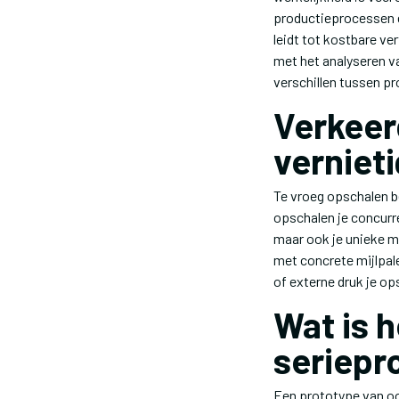
productieprocessen e
leidt tot kostbare v
met het analyseren v
verschillen tussen p
Verkeer
vernieti
Te vroeg opschalen be
opschalen je concurre
maar ook je unieke m
met concrete mijlpal
of externe druk je op
Wat is 
seriepr
Een prototype van oo