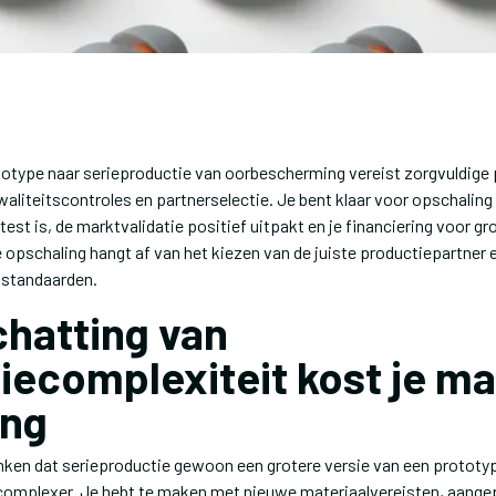
otype naar serieproductie van oorbescherming vereist zorgvuldige 
aliteitscontroles en partnerselectie. Je bent klaar voor opschaling
test is, de marktvalidatie positief uitpakt en je financiering voor g
e opschaling hangt af van het kiezen van de juiste productiepartner
tsstandaarden.
hatting van
iecomplexiteit kost je m
ing
ken dat serieproductie gewoon een grotere versie van een prototy
l complexer. Je hebt te maken met nieuwe materiaalvereisten, aang