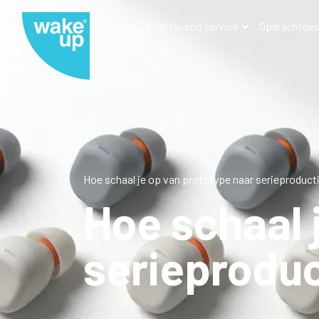
Home
End-to-end service
Opdrachtgev
Hoe schaal je op van prototype naar serieproduc
Hoe schaal 
serieprodu