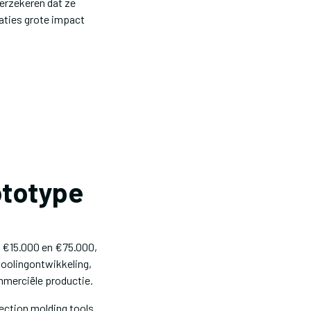
erzekeren dat ze
iaties grote impact
ototype
 €15.000 en €75.000,
toolingontwikkeling,
mmerciële productie.
ection molding tools