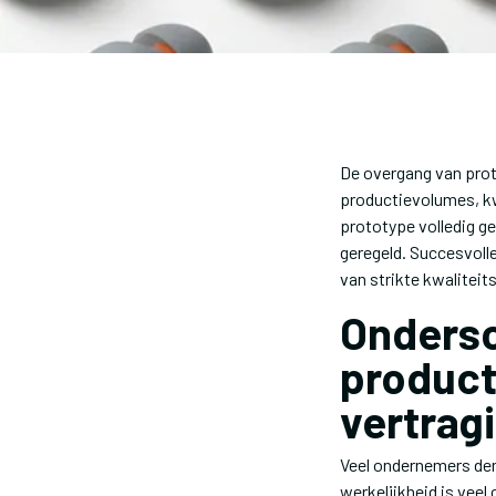
De overgang van prot
productievolumes, kw
prototype volledig ge
geregeld. Succesvoll
van strikte kwalitei
Ondersc
product
vertrag
Veel ondernemers den
werkelijkheid is vee