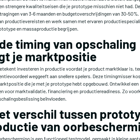
n strengere kwaliteitseisen die je prototype misschien niet had. D
ertragingen van 3-6 maanden en budgetoverschrijdingen van 30-50%
an productievereisten en werk samen met ervaren productiespeciali
rototype en massaproductie begrijpen.
de timing van opschaling
gt je marktpositie
tekent investeren in productie voordat je product marktklaar is, terw
ntievoordeel weggeeft aan snellere spelers. Deze timingmisser kost 
arktpositie die je met je prototype hebt opgebouwd. Ontwikkel een
en voor marktvalidatie, financiering en productiereadiness. Zo voo
schalingsbeslissing beïnvloeden.
het verschil tussen protot
oductie van oorbescherm
rbescherming is een functioneel testmodel, gemaakt in kleine aant