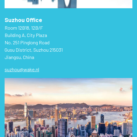
Suzhou Office
Room 12B18, 12B/F
Building A, City Plaza
No. 251 Pinglong Road
Gusu District, Suzhou 215031
Jiangsu, China
suzhou@wake.nl