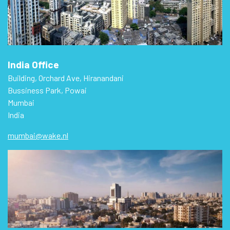
India Office
Building, Orchard Ave, Hiranandani
Bussiness Park, Powai
Mumbai
India
mumbai@wake.nl