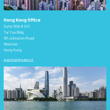
Hong Kong Office
Suite 1106-8 11/F,
Tai Yua Bldg.
181 Johnston Road
Wanchai
Hong Kong
wanchai@wake.nl