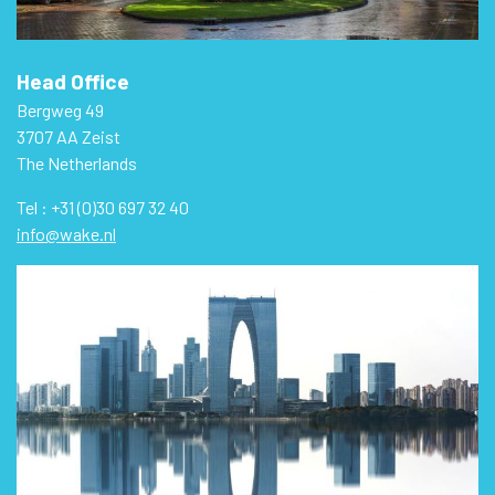
Head Office
Bergweg 49
3707 AA Zeist
The Netherlands
Tel : +31 (0)30 697 32 40
info@wake.nl