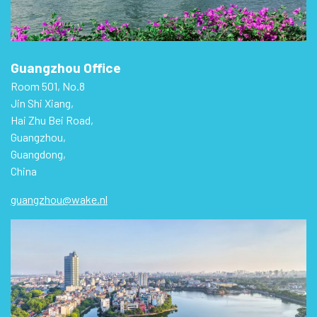
Guangzhou Office
Room 501, No.8
Jin Shi Xiang,
Hai Zhu Bei Road,
Guangzhou,
Guangdong,
China
guangzhou@wake.nl